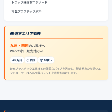
トラック緩衝材ロジボード
再生プラスチック原料
🚚 遠方エリア歓迎
九州・四国
のお客様へ
Webで小口販売対応中
🐟 九州
🍊 四国
📦 10枚〜
岐阜プラスチック工業様との強固なパイプを活かし、製造拠点から遠いエ
ンドユーザー様へ高品質パレットを直接お届けします。