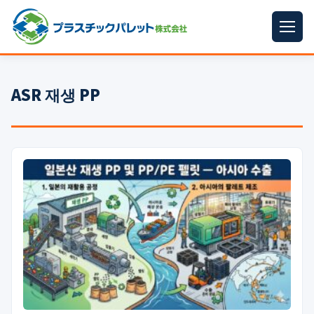
ホーム
ASR 재생 PP
パレットサイズ
▼
プラパレット
▼
コンテナ
▼
中古パレット
再生原料
▼
梱包資材
▼
イラン情勢まとめ
▼