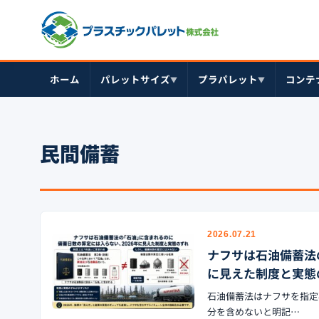
ホーム
パレットサイズ
プラパレット
コンテ
▼
▼
民間備蓄
2026.07.21
ナフサは石油備蓄法
に見えた制度と実態
石油備蓄法はナフサを指定
分を含めないと明記…