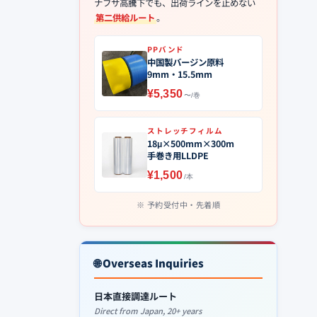
ナフサ高騰下でも、出荷ラインを止めない
第二供給ルート
。
PPバンド
中国製バージン原料
9mm・15.5mm
¥5,350
〜/巻
ストレッチフィルム
18μ×500mm×300m
手巻き用LLDPE
¥1,500
/本
予約受付中・先着順
🌐 Overseas Inquiries
日本直接調達ルート
Direct from Japan, 20+ years