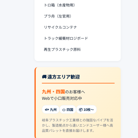
トロ箱（水産物用）
プラ舟（左官用）
リサイクルコンテナ
トラック緩衝材ロジボード
再生プラスチック原料
🚚 遠方エリア歓迎
九州・四国
のお客様へ
Webで小口販売対応中
🐟 九州
🍊 四国
📦 10枚〜
岐阜プラスチック工業様との強固なパイプを活
かし、製造拠点から遠いエンドユーザー様へ高
品質パレットを直接お届けします。