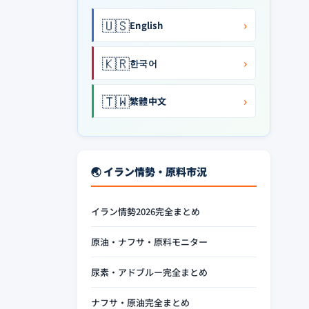
🇺🇸
›
English
🇰🇷
›
한국어
🇹🇼
›
繁體中文
🌏 イラン情勢・原料市況
イラン情勢2026完全まとめ
原油・ナフサ・原料モニター
尿素・アドブルー完全まとめ
ナフサ・原油完全まとめ