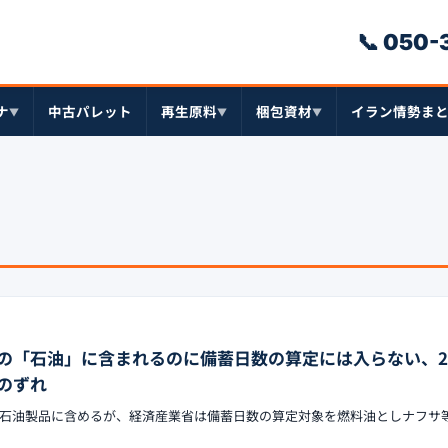
📞 050
ナ
中古パレット
再生原料
梱包資材
イラン情勢ま
▼
▼
▼
の「石油」に含まれるのに備蓄日数の算定には入らない、20
のずれ
石油製品に含めるが、経済産業省は備蓄日数の算定対象を燃料油としナフサ