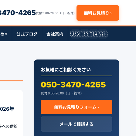
-3470-4265
無料お見積り ›
受付 9:00-20:00（日・祝休）
🇺🇸
🇰🇷
🇹🇼
🇻🇳
とめ
公式ブログ
会社案内
▼
お気軽にご相談ください
050-3470-4265
受付 9:00-20:00（日・祝休）
無料お見積りフォーム ›
26年
メールで相談する
等への供給