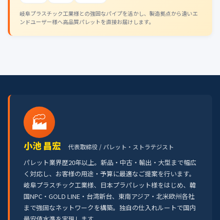
岐阜プラスチック工業様との強固なパイプを活かし、製造拠点から遠いエ
ンドユーザー様へ高品質パレットを直接お届けします。
🏭
小池 昌宏
代表取締役 / パレット・ストラテジスト
パレット業界歴20年以上。新品・中古・輸出・大型まで幅広
く対応し、お客様の用途・予算に最適なご提案を行います。
岐阜プラスチック工業様、日本プラパレット様をはじめ、韓
国NPC・GOLD LINE・台湾新台、東南アジア・北米欧州各社
まで強固なネットワークを構築。独自の仕入れルートで国内
最安値水準を実現します。