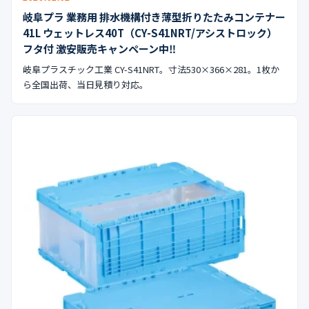
岐阜プラ 業務用 排水機構付き薄型折りたたみコンテナー
41L ウェットレス40T（CY-S41NRT/アシストロック）
フタ付 激安販売キャンペーン中‼︎
岐阜プラスチック工業 CY-S41NRT。寸法530×366×281。1枚か
ら全国出荷、当日見積り対応。