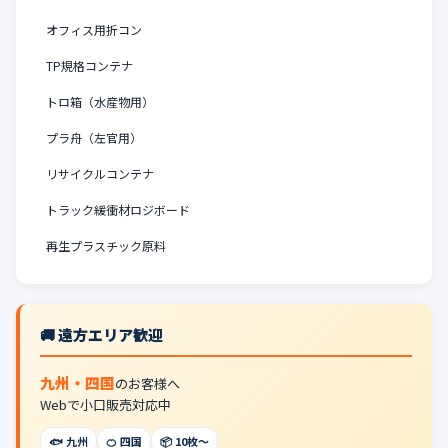
オフィス用折コン
TP規格コンテナ
トロ箱（水産物用）
プラ舟（左官用）
リサイクルコンテナ
トラック緩衝材ロジボード
再生プラスチック原料
🚚 遠方エリア歓迎
九州・四国
のお客様へ
Webで小口販売対応中
🐟 九州
🍊 四国
📦 10枚〜