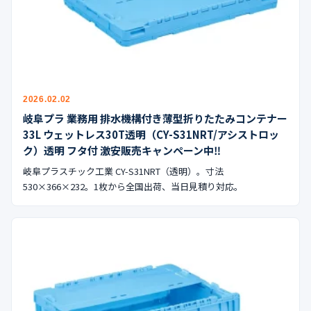
2026.02.02
岐阜プラ 業務用 排水機構付き薄型折りたたみコンテナー
33L ウェットレス30T透明（CY-S31NRT/アシストロッ
ク）透明 フタ付 激安販売キャンペーン中‼︎
岐阜プラスチック工業 CY-S31NRT（透明）。寸法
530×366×232。1枚から全国出荷、当日見積り対応。