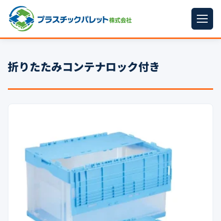
ホーム
折りたたみコンテナロック付き
パレットサイズ
▼
プラパレット
▼
コンテナ
▼
中古パレット
再生原料
▼
梱包資材
▼
イラン情勢まとめ
▼