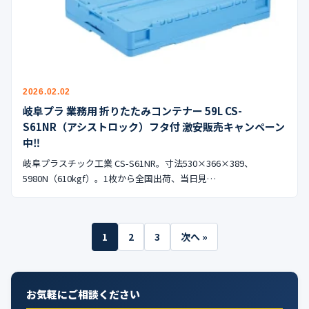
2026.02.02
岐阜プラ 業務用 折りたたみコンテナー 59L CS-
S61NR（アシストロック）フタ付 激安販売キャンペーン
中‼︎
岐阜プラスチック工業 CS-S61NR。寸法530×366×389、
5980N（610kgf）。1枚から全国出荷、当日見…
投
1
2
3
次へ »
稿
の
お気軽にご相談ください
ペ