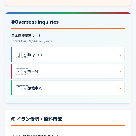
🌐 Overseas Inquiries
日本直接調達ルート
Direct from Japan, 20+ years
🇺🇸
›
English
🇰🇷
›
한국어
🇹🇼
›
繁體中文
🌏 イラン情勢・原料市況