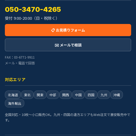
050-3470-4265
受付 9:00-20:00（日・祝除く）
📋 お見積りフォーム
✉️ メールで相談
FAX：03-6771-9911
メール・電話で回答
対応エリア
北海道
東北
関東
中部
関西
中国
四国
九州
沖縄
海外輸出
全国対応・10枚〜小口販売OK。九州・四国の遠方エリアもWeb注文で激安販売中で
す。