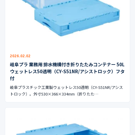
公式ブログ
会社案内
🇺🇸
🇰🇷
🇹🇼
🇻🇳
2026.02.02
岐阜プラ 業務用 排水機構付き折りたたみコンテナー 50L
ウェットレス50透明（CY-S51NR/アシストロック）フタ
付
岐阜プラスチック工業製ウェットレス50透明（CY-S51NR/アシス
トロック）。外寸530×366×334mm（折りたた…