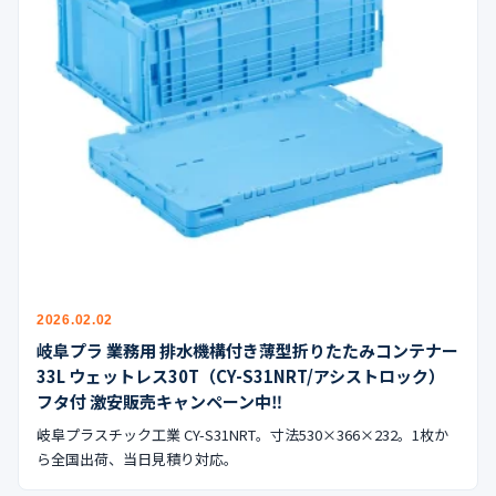
2026.02.02
岐阜プラ 業務用 排水機構付き薄型折りたたみコンテナー
33L ウェットレス30T（CY-S31NRT/アシストロック）
フタ付 激安販売キャンペーン中‼︎
岐阜プラスチック工業 CY-S31NRT。寸法530×366×232。1枚か
ら全国出荷、当日見積り対応。