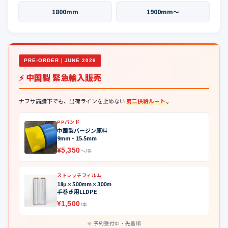
1800mm
1900mm〜
PRE-ORDER｜JUNE 2026
⚡ 中国製 緊急輸入販売
ナフサ高騰下でも、出荷ラインを止めない
第二供給ルート
。
PPバンド
中国製バージン原料
9mm・15.5mm
¥5,350
〜/巻
ストレッチフィルム
18μ×500mm×300m
手巻き用LLDPE
¥1,500
/本
予約受付中・先着順