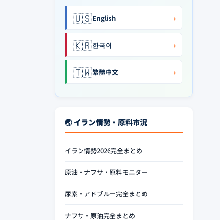
🇺🇸
›
English
🇰🇷
›
한국어
🇹🇼
›
繁體中文
🌏 イラン情勢・原料市況
イラン情勢2026完全まとめ
原油・ナフサ・原料モニター
尿素・アドブルー完全まとめ
ナフサ・原油完全まとめ