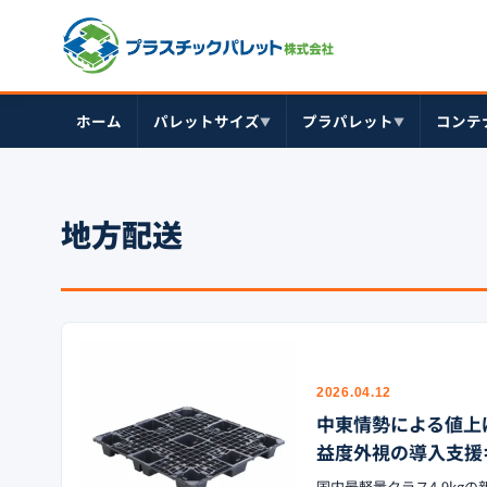
ホーム
パレットサイズ
プラパレット
コンテ
▼
▼
地方配送
2026.04.12
中東情勢による値上げを
益度外視の導入支援
国内最軽量クラス4.9kg