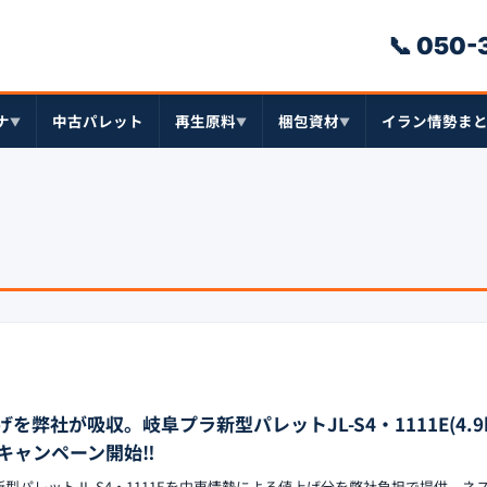
📞 050
ナ
中古パレット
再生原料
梱包資材
イラン情勢ま
▼
▼
▼
弊社が吸収。岐阜プラ新型パレットJL-S4・1111E(4.9
キャンペーン開始‼︎
の新型パレットJL-S4・1111Eを中東情勢による値上げ分を弊社負担で提供。ネ