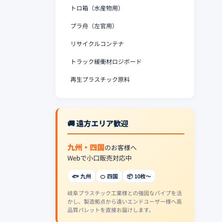
トロ箱（水産物用）
プラ舟（左官用）
リサイクルコンテナ
トラック緩衝材ロジボード
再生プラスチック原料
🚚 遠方エリア歓迎
九州・四国
のお客様へ
Webで小口販売対応中
🐟 九州
🍊 四国
📦 10枚〜
岐阜プラスチック工業様との強固なパイプを活
かし、製造拠点から遠いエンドユーザー様へ高
品質パレットを直接お届けします。