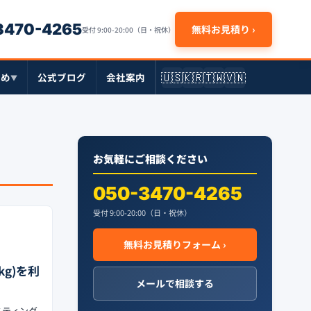
-3470-4265
無料お見積り ›
受付 9:00-20:00（日・祝休）
🇺🇸
🇰🇷
🇹🇼
🇻🇳
とめ
公式ブログ
会社案内
▼
お気軽にご相談ください
050-3470-4265
受付 9:00-20:00（日・祝休）
無料お見積りフォーム ›
kg)を利
メールで相談する
スティング