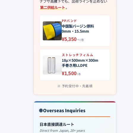
ナフサ高騰下でも、出荷ラインを止めない
第二供給ルート
。
PPバンド
中国製バージン原料
9mm・15.5mm
¥5,350
〜/巻
ストレッチフィルム
18μ×500mm×300m
手巻き用LLDPE
¥1,500
/本
予約受付中・先着順
🌐 Overseas Inquiries
日本直接調達ルート
Direct from Japan, 20+ years