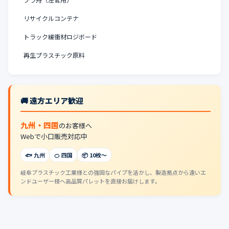
リサイクルコンテナ
トラック緩衝材ロジボード
再生プラスチック原料
🚚 遠方エリア歓迎
九州・四国
のお客様へ
Webで小口販売対応中
🐟 九州
🍊 四国
📦 10枚〜
岐阜プラスチック工業様との強固なパイプを活かし、製造拠点から遠いエ
ンドユーザー様へ高品質パレットを直接お届けします。