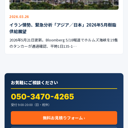
公式ブログ
会社案内
2026.03.26
イラン情勢、緊急分析「アジア／日本」2026年5月樹脂
供給展望
🇺🇸
🇰🇷
🇹🇼
🇻🇳
2026年5月21日更新。Bloomberg 5/18報道でホルムズ海峡を19隻
のタンカーが通過確認、平時1日135-1…
お気軽にご相談ください
050-3470-4265
受付 9:00-20:00（日・祝休）
無料お見積りフォーム ›