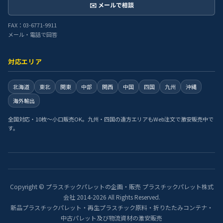
✉️ メールで相談
FAX：03-6771-9911
メール・電話で回答
対応エリア
北海道
東北
関東
中部
関西
中国
四国
九州
沖縄
海外輸出
全国対応・10枚〜小口販売OK。九州・四国の遠方エリアもWeb注文で激安販売中で
す。
Copyright © プラスチックパレットの企画・販売 プラスチックパレット株式
会社 2014-2026 All Rights Reserved.
新品プラスチックパレット・再生プラスチック原料・折りたたみコンテナ・
中古パレット及び物流資材の激安販売