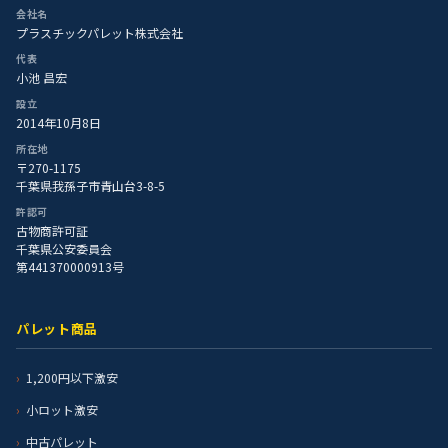
会社名
プラスチックパレット株式会社
代表
小池 昌宏
設立
2014年10月8日
所在地
〒270-1175
千葉県我孫子市青山台3-8-5
許認可
古物商許可証
千葉県公安委員会
第441370000913号
パレット商品
1,200円以下激安
小ロット激安
中古パレット