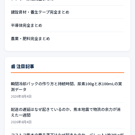
建設資材・養生テープ完全まとめ
半導体完全まとめ
農業・肥料完全まとめ
📰 注目記事
瞬間冷却パックの作り方と持続時間、尿素100gと水100mLの実
測データ
2026年8月4日
配送の遅延はなぜ起きているのか、熊本地震で物流の余力が消
えた一週間
2026年8月4日
コストコ熊本の商品落下はなぜ起きたのか、パレット1枚20kgが