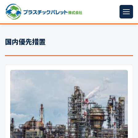
ホーム
国内優先措置
パレットサイズ
▼
プラパレット
▼
コンテナ
▼
中古パレット
再生原料
▼
梱包資材
▼
イラン情勢まとめ
▼