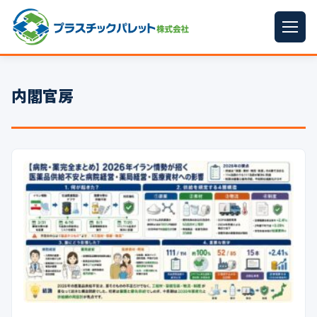
ホーム
内閣官房
パレットサイズ
▼
プラパレット
▼
コンテナ
▼
中古パレット
再生原料
▼
梱包資材
▼
イラン情勢まとめ
▼