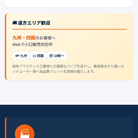
🚚 遠方エリア歓迎
九州・四国
のお客様へ
Webで小口販売対応中
🐟 九州
🍊 四国
📦 10枚〜
岐阜プラスチック工業様との強固なパイプを活かし、製造拠点から遠いエ
ンドユーザー様へ高品質パレットを直接お届けします。
🏭