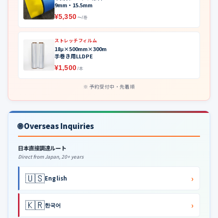
9mm・15.5mm
¥5,350
〜/巻
ストレッチフィルム
18μ×500mm×300m
手巻き用LLDPE
¥1,500
/本
予約受付中・先着順
🌐 Overseas Inquiries
日本直接調達ルート
Direct from Japan, 20+ years
🇺🇸
›
English
🇰🇷
›
한국어