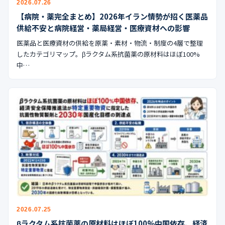
2026.07.26
公式ブログ
【病院・薬完全まとめ】2026年イラン情勢が招く医薬品
供給不安と病院経営・薬局経営・医療資材への影響
会社案内
医薬品と医療資材の供給を原薬・素材・物流・制度の4層で整理
したカテゴリマップ。βラクタム系抗菌薬の原材料はほぼ100%
🇺🇸
🇰🇷
🇹🇼
🇻🇳
中…
2026.07.25
βラクタム系抗菌薬の原材料はほぼ100%中国依存、経済