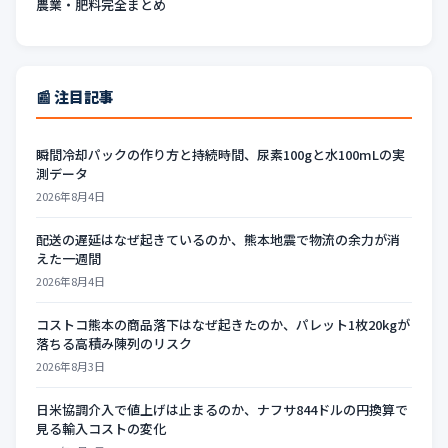
農業・肥料完全まとめ
📰 注目記事
瞬間冷却パックの作り方と持続時間、尿素100gと水100mLの実
測データ
2026年8月4日
配送の遅延はなぜ起きているのか、熊本地震で物流の余力が消
えた一週間
2026年8月4日
コストコ熊本の商品落下はなぜ起きたのか、パレット1枚20kgが
落ちる高積み陳列のリスク
2026年8月3日
日米協調介入で値上げは止まるのか、ナフサ844ドルの円換算で
見る輸入コストの変化