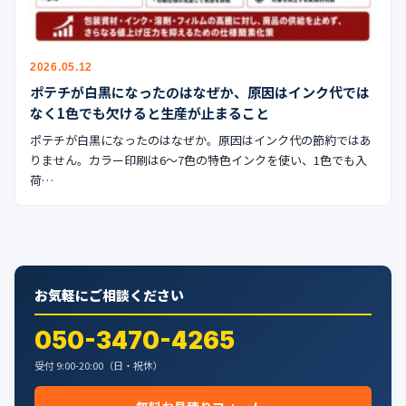
公式ブログ
会社案内
2026.05.12
ポテチが白黒になったのはなぜか、原因はインク代では
🇺🇸
🇰🇷
🇹🇼
🇻🇳
なく1色でも欠けると生産が止まること
ポテチが白黒になったのはなぜか。原因はインク代の節約ではあ
りません。カラー印刷は6〜7色の特色インクを使い、1色でも入
荷…
お気軽にご相談ください
050-3470-4265
受付 9:00-20:00（日・祝休）