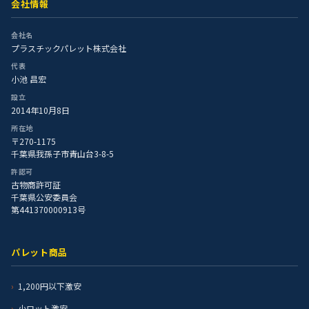
会社情報
会社名
プラスチックパレット株式会社
代表
小池 昌宏
設立
2014年10月8日
所在地
〒270-1175
千葉県我孫子市青山台3-8-5
許認可
古物商許可証
千葉県公安委員会
第441370000913号
パレット商品
1,200円以下激安
小ロット激安