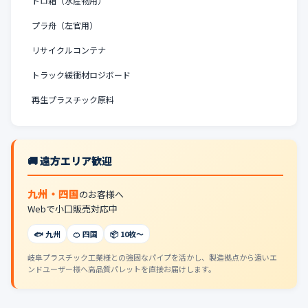
トロ箱（水産物用）
プラ舟（左官用）
リサイクルコンテナ
トラック緩衝材ロジボード
再生プラスチック原料
🚚 遠方エリア歓迎
九州・四国
のお客様へ
Webで小口販売対応中
🐟 九州
🍊 四国
📦 10枚〜
岐阜プラスチック工業様との強固なパイプを活かし、製造拠点から遠いエ
ンドユーザー様へ高品質パレットを直接お届けします。