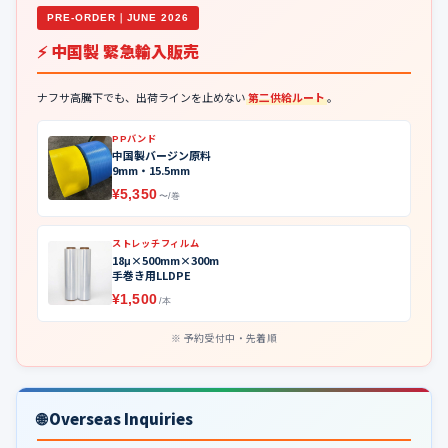
PRE-ORDER｜JUNE 2026
⚡ 中国製 緊急輸入販売
ナフサ高騰下でも、出荷ラインを止めない
第二供給ルート
。
PPバンド
中国製バージン原料
9mm・15.5mm
¥5,350
〜/巻
ストレッチフィルム
18μ×500mm×300m
手巻き用LLDPE
¥1,500
/本
予約受付中・先着順
🌐 Overseas Inquiries