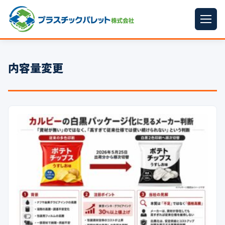
ホーム
内容量変更
パレットサイズ
▼
プラパレット
▼
コンテナ
▼
中古パレット
再生原料
▼
梱包資材
▼
イラン情勢まとめ
▼