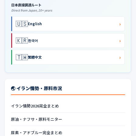
日本直接調達ルート
Direct from Japan, 20+ years
🇺🇸
›
English
🇰🇷
›
한국어
🇹🇼
›
繁體中文
🌏 イラン情勢・原料市況
イラン情勢2026完全まとめ
原油・ナフサ・原料モニター
尿素・アドブルー完全まとめ