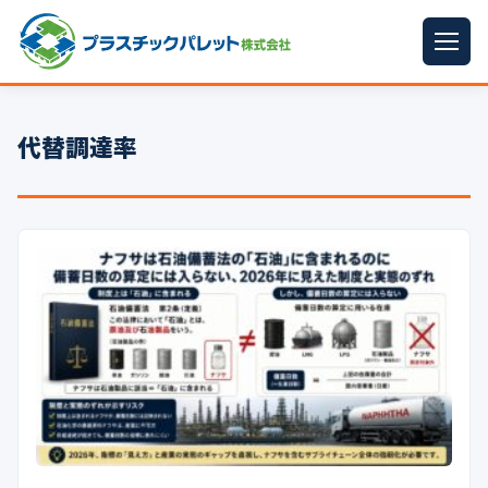
ホーム
代替調達率
パレットサイズ
▼
プラパレット
▼
コンテナ
▼
中古パレット
再生原料
▼
梱包資材
▼
イラン情勢まとめ
▼