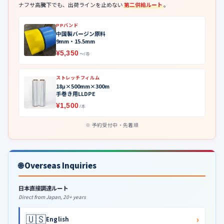
ナフサ高騰下でも、出荷ラインを止めない
第二供給ルート
。
PPバンド
中国製バージン原料
9mm・15.5mm
¥5,350
〜/巻
ストレッチフィルム
18μ×500mm×300m
手巻き用LLDPE
¥1,500
/本
予約受付中・先着順
🌐 Overseas Inquiries
日本直接調達ルート
Direct from Japan, 20+ years
🇺🇸
›
English