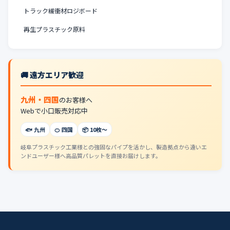
トラック緩衝材ロジボード
再生プラスチック原料
🚚 遠方エリア歓迎
九州・四国
のお客様へ
Webで小口販売対応中
🐟 九州
🍊 四国
📦 10枚〜
岐阜プラスチック工業様との強固なパイプを活かし、製造拠点から遠いエ
ンドユーザー様へ高品質パレットを直接お届けします。