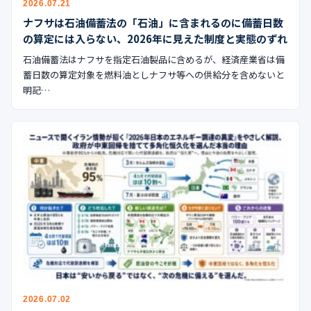
2026.07.21
公式ブログ
ナフサは石油備蓄法の「石油」に含まれるのに備蓄日数
の算定には入らない、2026年に見えた制度と実態のずれ
会社案内
石油備蓄法はナフサを指定石油製品に含めるが、経済産業省は備
蓄日数の算定対象を燃料油としナフサ等への供給分を含めないと
🇺🇸
🇰🇷
🇹🇼
🇻🇳
明記…
2026.07.02