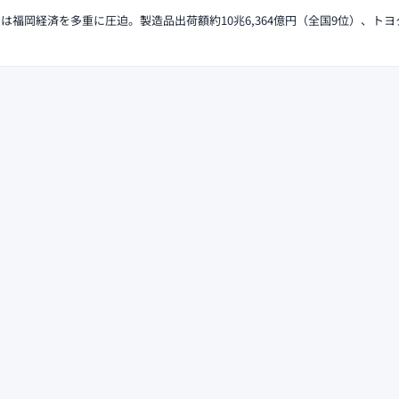
クは福岡経済を多重に圧迫。製造品出荷額約10兆6,364億円（全国9位）、ト