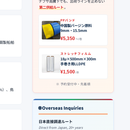
ナフサ高騰下でも、出荷ラインを止めない
第二供給ルート
。
PPバンド
中国製バージン原料
9mm・15.5mm
¥5,350
〜/巻
・鋼製船舶
ストレッチフィルム
18μ×500mm×300m
手巻き用LLDPE
¥1,500
/本
予約受付中・先着順
1%）、鳥
🌐 Overseas Inquiries
日本直接調達ルート
Direct from Japan, 20+ years