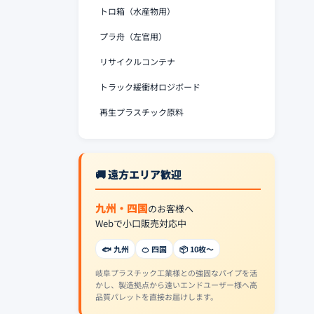
トロ箱（水産物用）
プラ舟（左官用）
リサイクルコンテナ
トラック緩衝材ロジボード
再生プラスチック原料
🚚 遠方エリア歓迎
九州・四国
のお客様へ
Webで小口販売対応中
🐟 九州
🍊 四国
📦 10枚〜
岐阜プラスチック工業様との強固なパイプを活
かし、製造拠点から遠いエンドユーザー様へ高
品質パレットを直接お届けします。