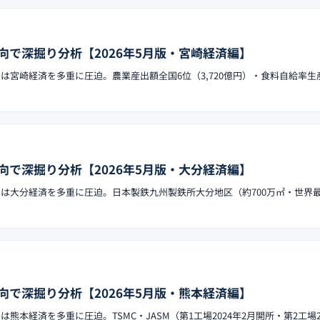
向で深掘り分析【2026年5月版・宮崎経済編】
クは宮崎経済を多重に圧迫。農業産出額全国6位（3,720億円）・食料自給率生
向で深掘り分析【2026年5月版・大分経済編】
ックは大分経済を多重に圧迫。日本製鉄九州製鉄所大分地区（約700万㎡・世界
向で深掘り分析【2026年5月版・熊本経済編】
は熊本経済を多重に圧迫。TSMC・JASM（第1工場2024年2月開所・第2工場2