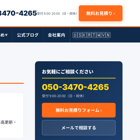
-3470-4265
無料お見積り ›
受付 9:00-20:00（日・祝休）
🇺🇸
🇰🇷
🇹🇼
🇻🇳
とめ
公式ブログ
会社案内
▼
お気軽にご相談ください
050-3470-4265
受付 9:00-20:00（日・祝休）
無料お見積りフォーム ›
最高更新・
メールで相談する