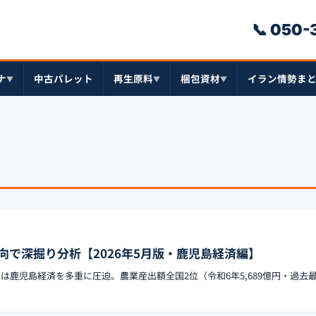
📞 050
ナ
中古パレット
再生原料
梱包資材
イラン情勢ま
▼
▼
▼
向で深掘り分析【2026年5月版・鹿児島経済編】
クは鹿児島経済を多重に圧迫。農業産出額全国2位（令和6年5,689億円・過去