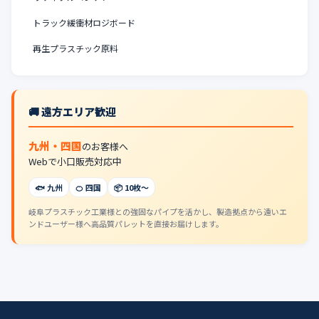
トラック緩衝材ロジボード
再生プラスチック原料
🚚 遠方エリア歓迎
九州・四国
のお客様へ
Webで小口販売対応中
🐟 九州
🍊 四国
📦 10枚〜
岐阜プラスチック工業様との強固なパイプを活かし、製造拠点から遠いエ
ンドユーザー様へ高品質パレットを直接お届けします。