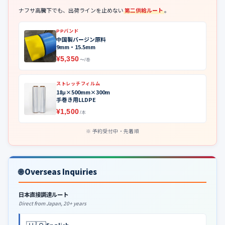
ナフサ高騰下でも、出荷ラインを止めない
第二供給ルート
。
PPバンド
中国製バージン原料
9mm・15.5mm
¥5,350
〜/巻
ストレッチフィルム
18μ×500mm×300m
手巻き用LLDPE
¥1,500
/本
予約受付中・先着順
🌐 Overseas Inquiries
日本直接調達ルート
Direct from Japan, 20+ years