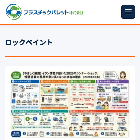
ホーム
ロックペイント
パレットサイズ
▼
プラパレット
▼
コンテナ
▼
中古パレット
再生原料
▼
梱包資材
▼
イラン情勢まとめ
▼