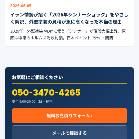
公式ブログ
2026.06.05
イラン情勢が招く「2026年シンナーショック」をやさし
会社案内
く解説、外壁塗装の見積が急に高くなった本当の理由
2026年、外壁塗装やDIYに使う「シンナー」が値段大幅上昇。原
🇺🇸
🇰🇷
🇹🇼
🇻🇳
因は中東のホルムズ海峡封鎖。日本ペイント 75% ・関西…
お気軽にご相談ください
050-3470-4265
受付 9:00-20:00（日・祝休）
無料お見積りフォーム ›
メールで相談する