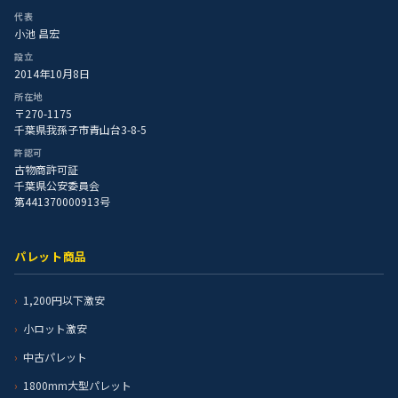
代表
小池 昌宏
設立
2014年10月8日
所在地
〒270-1175
千葉県我孫子市青山台3-8-5
許認可
古物商許可証
千葉県公安委員会
第441370000913号
パレット商品
1,200円以下激安
小ロット激安
中古パレット
1800mm大型パレット