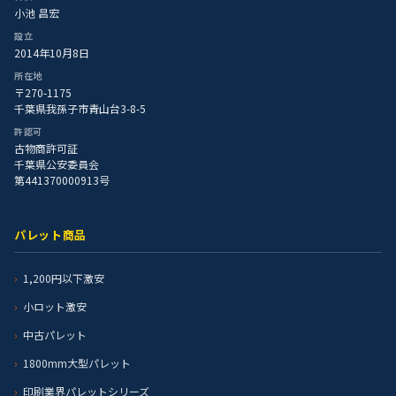
小池 昌宏
設立
2014年10月8日
所在地
〒270-1175
千葉県我孫子市青山台3-8-5
許認可
古物商許可証
千葉県公安委員会
第441370000913号
パレット商品
1,200円以下激安
小ロット激安
中古パレット
1800mm大型パレット
印刷業界パレットシリーズ