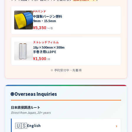
PPバンド
中国製バージン原料
9mm・15.5mm
¥5,350
〜/巻
ストレッチフィルム
18μ×500mm×300m
手巻き用LLDPE
¥1,500
/本
予約受付中・先着順
🌐 Overseas Inquiries
日本直接調達ルート
Direct from Japan, 20+ years
🇺🇸
›
English