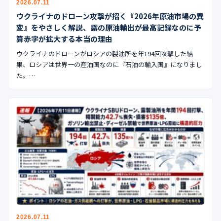
2026.07.11
公式ブログ
ウクライナのドローン攻撃が招く『2026年原油市場の異
変』をやさしく解説、露の原油輸出が最高記録なのに予
会社案内
算赤字が拡大する本当の理由
ウクライナのドローンがロシアの製油所を年194回攻撃した結
🇺🇸
🇰🇷
🇹🇼
🇻🇳
果、ロシアは世界一の産油国なのに『石油の輸入国』になりまし
た。…
2026.07.11