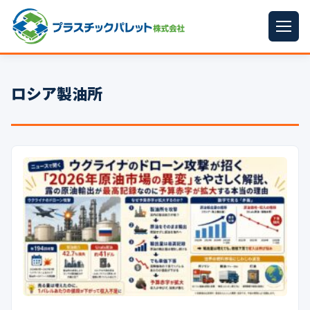
ホーム
ロシア製油所
パレットサイズ
▼
プラパレット
▼
コンテナ
▼
中古パレット
再生原料
▼
梱包資材
▼
イラン情勢まとめ
▼