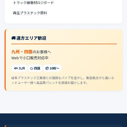
トラック緩衝材ロジボード
再生プラスチック原料
🚚 遠方エリア歓迎
九州・四国
のお客様へ
Webで小口販売対応中
🐟 九州
🍊 四国
📦 10枚〜
岐阜プラスチック工業様との強固なパイプを活かし、製造拠点から遠いエ
ンドユーザー様へ高品質パレットを直接お届けします。