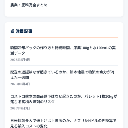
農業・肥料完全まとめ
📰 注目記事
瞬間冷却パックの作り方と持続時間、尿素100gと水100mLの実
測データ
2026年8月4日
配送の遅延はなぜ起きているのか、熊本地震で物流の余力が消
えた一週間
2026年8月4日
コストコ熊本の商品落下はなぜ起きたのか、パレット1枚20kgが
落ちる高積み陳列のリスク
2026年8月3日
日米協調介入で値上げは止まるのか、ナフサ844ドルの円換算で
見る輸入コストの変化