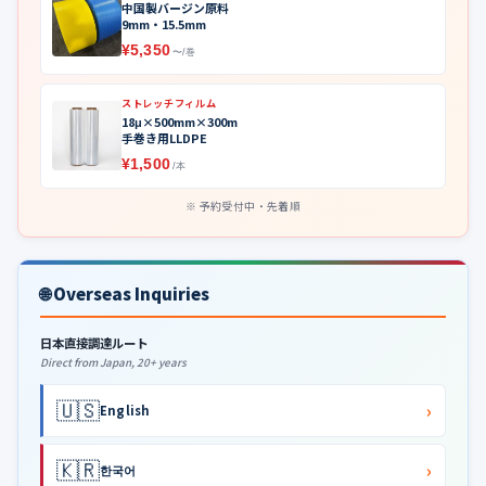
中国製バージン原料
9mm・15.5mm
¥5,350
〜/巻
ストレッチフィルム
18μ×500mm×300m
手巻き用LLDPE
¥1,500
/本
予約受付中・先着順
🌐 Overseas Inquiries
日本直接調達ルート
Direct from Japan, 20+ years
🇺🇸
›
English
🇰🇷
›
한국어