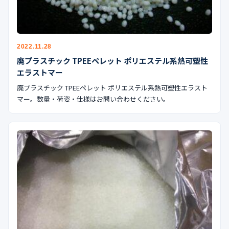
公式ブログ
会社案内
2022.11.28
🇺🇸
🇰🇷
🇹🇼
🇻🇳
廃プラスチック TPEEペレット ポリエステル系熱可塑性
エラストマー
廃プラスチック TPEEペレット ポリエステル系熱可塑性エラスト
マー。数量・荷姿・仕様はお問い合わせください。