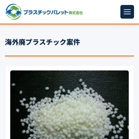
ホーム
海外廃プラスチック案件
パレットサイズ
▼
プラパレット
▼
コンテナ
▼
中古パレット
再生原料
▼
梱包資材
▼
イラン情勢まとめ
▼