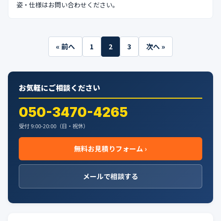
姿・仕様はお問い合わせください。
投
« 前へ
1
2
3
次へ »
稿
の
お気軽にご相談ください
ペ
ー
050-3470-4265
ジ
受付 9:00-20:00（日・祝休）
送
無料お見積りフォーム ›
り
メールで相談する