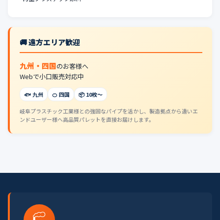
🚚 遠方エリア歓迎
九州・四国
のお客様へ
Webで小口販売対応中
🐟 九州
🍊 四国
📦 10枚〜
岐阜プラスチック工業様との強固なパイプを活かし、製造拠点から遠いエ
ンドユーザー様へ高品質パレットを直接お届けします。
🏭