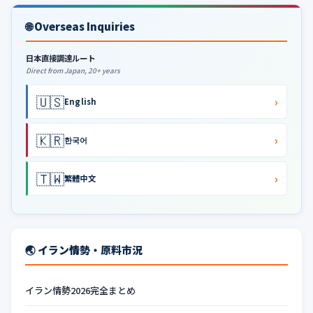
🌐 Overseas Inquiries
日本直接調達ルート
Direct from Japan, 20+ years
🇺🇸
›
English
🇰🇷
›
한국어
🇹🇼
›
繁體中文
🌏 イラン情勢・原料市況
イラン情勢2026完全まとめ