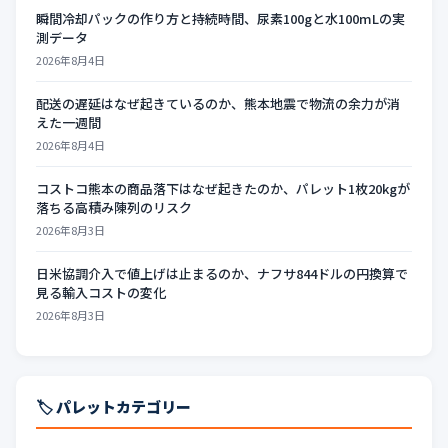
瞬間冷却パックの作り方と持続時間、尿素100gと水100mLの実
測データ
2026年8月4日
配送の遅延はなぜ起きているのか、熊本地震で物流の余力が消
えた一週間
2026年8月4日
コストコ熊本の商品落下はなぜ起きたのか、パレット1枚20kgが
落ちる高積み陳列のリスク
2026年8月3日
日米協調介入で値上げは止まるのか、ナフサ844ドルの円換算で
見る輸入コストの変化
2026年8月3日
🏷️ パレットカテゴリー