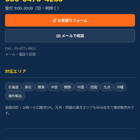
受付 9:00-20:00（日・祝除く）
📋 お見積りフォーム
✉️ メールで相談
FAX：03-6771-9911
メール・電話で回答
対応エリア
北海道
東北
関東
中部
関西
中国
四国
九州
沖縄
海外輸出
全国対応・10枚〜小口販売OK。九州・四国の遠方エリアもWeb注文で激安販売中で
す。