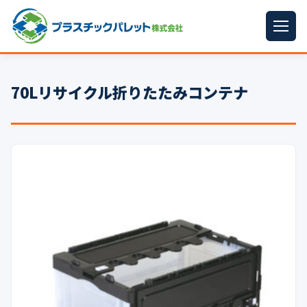
ホーム
70Lリサイクル折りたたみコンテナ
パレットサイズ
▼
プラパレット
▼
コンテナ
▼
中古パレット
再生原料
▼
梱包資材
▼
イラン情勢まとめ
▼