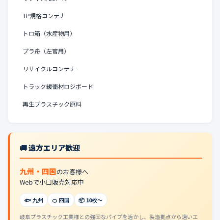
TP規格コンテナ
トロ箱（水産物用）
プラ舟（左官用）
リサイクルコンテナ
トラック緩衝材ロジボード
再生プラスチック原料
🚚 遠方エリア歓迎
九州・四国
のお客様へ
Webで小口販売対応中
🐟 九州
🍊 四国
📦 10枚〜
岐阜プラスチック工業様との強固なパイプを活かし、製造拠点から遠いエ