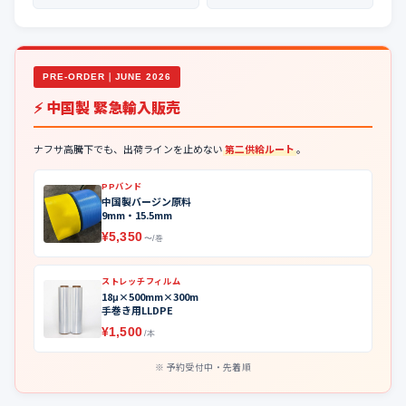
PRE-ORDER｜JUNE 2026
⚡ 中国製 緊急輸入販売
ナフサ高騰下でも、出荷ラインを止めない
第二供給ルート
。
PPバンド
中国製バージン原料
9mm・15.5mm
¥5,350
〜/巻
ストレッチフィルム
18μ×500mm×300m
手巻き用LLDPE
¥1,500
/本
予約受付中・先着順