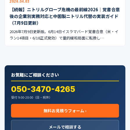
2026.04.03
公式ブログ
【続報】ニトリルグローブ危機の最前線2026｜覚書合意
後の企業別実務対応と中国製ニトリル代替の実装ガイド
会社案内
（7月9日更新）
2026年7月9日更新版。6月14日イスラマバード覚書合意（米・イ
🇺🇸
🇰🇷
🇹🇼
🇻🇳
ラン14項目・6/18正式発効）で量的緩和局面に転換し…
お気軽にご相談ください
050-3470-4265
受付 9:00-20:00（日・祝休）
無料お見積りフォーム ›
メールで相談する