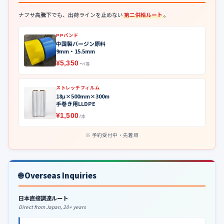
ナフサ高騰下でも、出荷ラインを止めない
第二供給ルート
。
PPバンド
中国製バージン原料
9mm・15.5mm
¥5,350
〜/巻
ストレッチフィルム
18μ×500mm×300m
手巻き用LLDPE
¥1,500
/本
予約受付中・先着順
🌐 Overseas Inquiries
日本直接調達ルート
Direct from Japan, 20+ years