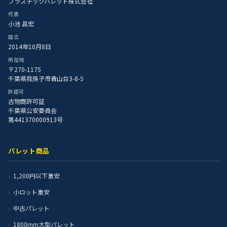
プラスチックパレット株式会社
代表
小池 昌宏
設立
2014年10月8日
所在地
〒270-1175
千葉県我孫子市青山台3-8-5
許認可
古物商許可証
千葉県公安委員会
第441370000913号
パレット商品
1,200円以下激安
小ロット激安
中古パレット
1800mm大型パレット