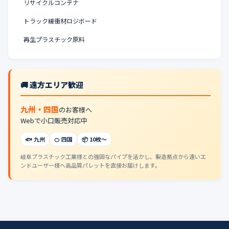
リサイクルコンテナ
トラック緩衝材ロジボード
再生プラスチック原料
🚚 遠方エリア歓迎
九州・四国
のお客様へ
Webで小口販売対応中
🐟 九州
🍊 四国
📦 10枚〜
岐阜プラスチック工業様との強固なパイプを活かし、製造拠点から遠いエ
ンドユーザー様へ高品質パレットを直接お届けします。