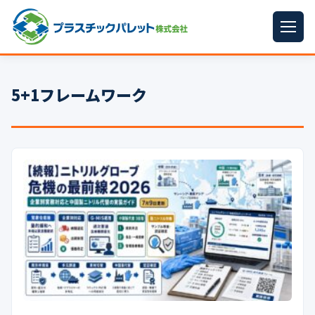
ホーム
5+1フレームワーク
パレットサイズ
▼
プラパレット
▼
コンテナ
▼
中古パレット
再生原料
▼
梱包資材
▼
イラン情勢まとめ
▼