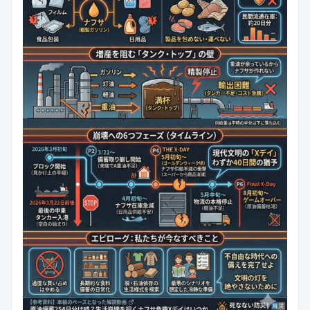
公式ブログ
会社案内
🇺🇸
🇰🇷
🇹🇼
🇻🇳