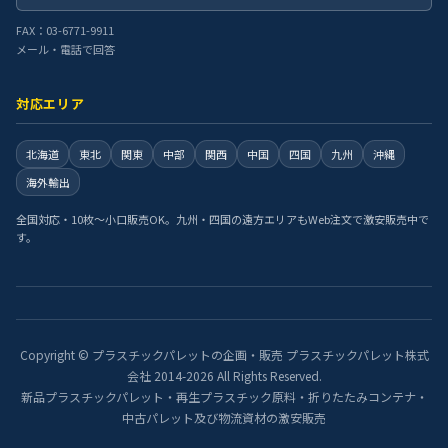
FAX：03-6771-9911
メール・電話で回答
対応エリア
北海道
東北
関東
中部
関西
中国
四国
九州
沖縄
海外輸出
全国対応・10枚〜小口販売OK。九州・四国の遠方エリアもWeb注文で激安販売中で
す。
Copyright © プラスチックパレットの企画・販売 プラスチックパレット株式
会社 2014-2026 All Rights Reserved.
新品プラスチックパレット・再生プラスチック原料・折りたたみコンテナ・
中古パレット及び物流資材の激安販売