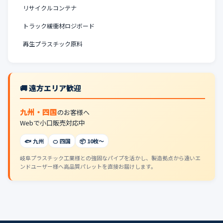
リサイクルコンテナ
トラック緩衝材ロジボード
再生プラスチック原料
🚚 遠方エリア歓迎
九州・四国
のお客様へ
Webで小口販売対応中
🐟 九州
🍊 四国
📦 10枚〜
岐阜プラスチック工業様との強固なパイプを活かし、製造拠点から遠いエ
ンドユーザー様へ高品質パレットを直接お届けします。