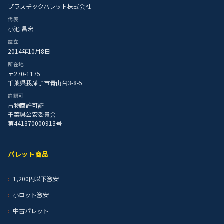
プラスチックパレット株式会社
代表
小池 昌宏
設立
2014年10月8日
所在地
〒270-1175
千葉県我孫子市青山台3-8-5
許認可
古物商許可証
千葉県公安委員会
第441370000913号
パレット商品
1,200円以下激安
小ロット激安
中古パレット