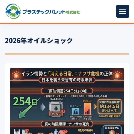
ホーム
2026年オイルショック
パレットサイズ
▼
プラパレット
▼
コンテナ
▼
中古パレット
再生原料
▼
梱包資材
▼
イラン情勢まとめ
▼