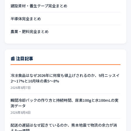
建設資材・養生テープ完全まとめ
半導体完全まとめ
農業・肥料完全まとめ
📰 注目記事
冷凍食品はなぜ2026年に何度も値上げされるのか、9月ニッスイ
2〜17%と10月味の素5〜8%
2026年8月7日
瞬間冷却パックの作り方と持続時間、尿素100gと水100mLの実
測データ
2026年8月4日
配送の遅延はなぜ起きているのか、熊本地震で物流の余力が消
えた一週間