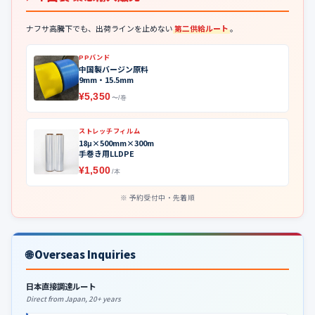
ナフサ高騰下でも、出荷ラインを止めない
第二供給ルート
。
PPバンド
中国製バージン原料
9mm・15.5mm
¥5,350
〜/巻
ストレッチフィルム
18μ×500mm×300m
手巻き用LLDPE
¥1,500
/本
予約受付中・先着順
🌐 Overseas Inquiries
日本直接調達ルート
Direct from Japan, 20+ years