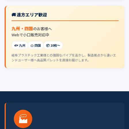
🚚 遠方エリア歓迎
九州・四国
のお客様へ
Webで小口販売対応中
🐟 九州
🍊 四国
📦 10枚〜
岐阜プラスチック工業様との強固なパイプを活かし、製造拠点から遠いエ
ンドユーザー様へ高品質パレットを直接お届けします。
🏭