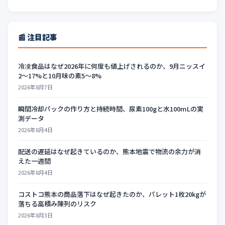
📰 注目記事
冷凍食品はなぜ2026年に何度も値上げされるのか、9月ニッスイ
2〜17%と10月味の素5〜8%
2026年8月7日
瞬間冷却パックの作り方と持続時間、尿素100gと水100mLの実
測データ
2026年8月4日
配送の遅延はなぜ起きているのか、熊本地震で物流の余力が消
えた一週間
2026年8月4日
コストコ熊本の商品落下はなぜ起きたのか、パレット1枚20kgが
落ちる高積み陳列のリスク
2026年8月3日