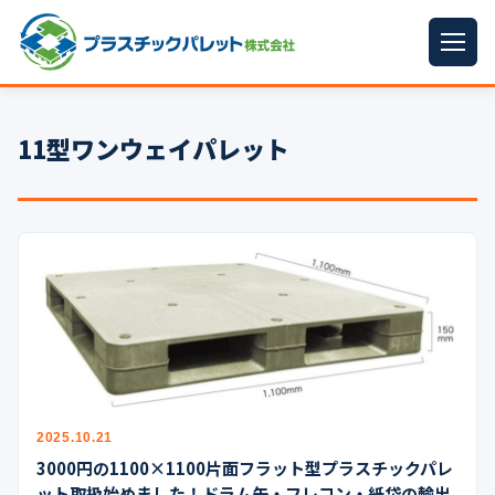
ホーム
11型ワンウェイパレット
パレットサイズ
▼
プラパレット
▼
コンテナ
▼
中古パレット
再生原料
▼
梱包資材
▼
2025.10.21
イラン情勢まとめ
▼
3000円の1100×1100片面フラット型プラスチックパレ
ット取扱始めました！ドラム缶・フレコン・紙袋の輸出