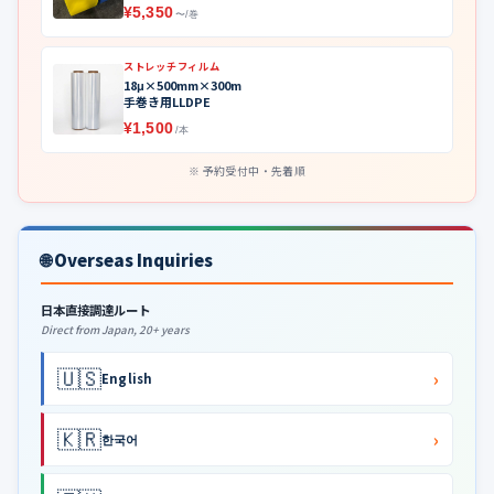
¥5,350
〜/巻
ストレッチフィルム
18μ×500mm×300m
手巻き用LLDPE
¥1,500
/本
予約受付中・先着順
🌐 Overseas Inquiries
日本直接調達ルート
Direct from Japan, 20+ years
🇺🇸
›
English
🇰🇷
›
한국어