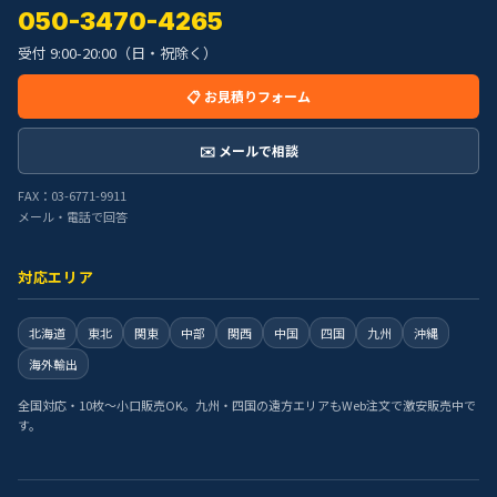
050-3470-4265
受付 9:00-20:00（日・祝除く）
📋 お見積りフォーム
✉️ メールで相談
FAX：03-6771-9911
メール・電話で回答
対応エリア
北海道
東北
関東
中部
関西
中国
四国
九州
沖縄
海外輸出
全国対応・10枚〜小口販売OK。九州・四国の遠方エリアもWeb注文で激安販売中で
す。