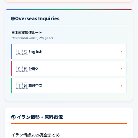
🌐 Overseas Inquiries
日本直接調達ルート
Direct from Japan, 20+ years
🇺🇸
›
English
🇰🇷
›
한국어
🇹🇼
›
繁體中文
🌏 イラン情勢・原料市況
イラン情勢2026完全まとめ