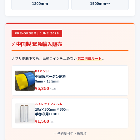
1800mm
1900mm〜
PRE-ORDER｜JUNE 2026
⚡ 中国製 緊急輸入販売
ナフサ高騰下でも、出荷ラインを止めない
第二供給ルート
。
PPバンド
中国製バージン原料
9mm・15.5mm
¥5,350
〜/巻
ストレッチフィルム
18μ×500mm×300m
手巻き用LLDPE
¥1,500
/本
予約受付中・先着順