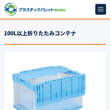
ホーム
100L以上折りたたみコンテナ
パレットサイズ
▼
プラパレット
▼
コンテナ
▼
中古パレット
再生原料
▼
梱包資材
▼
イラン情勢まとめ
▼