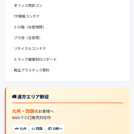
オフィス用折コン
TP規格コンテナ
トロ箱（水産物用）
プラ舟（左官用）
リサイクルコンテナ
トラック緩衝材ロジボード
再生プラスチック原料
🚚 遠方エリア歓迎
九州・四国
のお客様へ
Webで小口販売対応中
🐟 九州
🍊 四国
📦 10枚〜