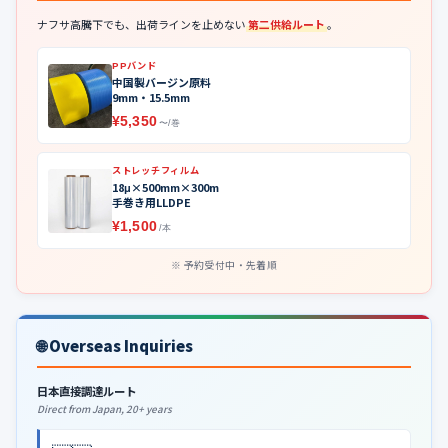
ナフサ高騰下でも、出荷ラインを止めない
第二供給ルート
。
PPバンド
中国製バージン原料
9mm・15.5mm
¥5,350
〜/巻
ストレッチフィルム
18μ×500mm×300m
手巻き用LLDPE
¥1,500
/本
予約受付中・先着順
🌐 Overseas Inquiries
日本直接調達ルート
Direct from Japan, 20+ years