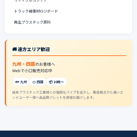
トラック緩衝材ロジボード
再生プラスチック原料
🚚 遠方エリア歓迎
九州・四国
のお客様へ
Webで小口販売対応中
🐟 九州
🍊 四国
📦 10枚〜
岐阜プラスチック工業様との強固なパイプを活かし、製造拠点から遠いエ
ンドユーザー様へ高品質パレットを直接お届けします。