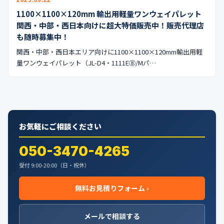
2025.09.22
公式ブログ
1100×1100×120mm 輸出用軽量ワンウェイパレット
関西・中部・西日本向けに超大特価販売中！販売代理店
会社案内
も随時募集中！
関西・中部・西日本エリア向けに1100×1100×120mm輸出用軽
🇺🇸
🇰🇷
🇹🇼
🇻🇳
量ワンウェイパレット（JL-D4・1111E⑧/Mパ…
お気軽にご相談ください
050-3470-4265
受付 9:00-20:00（日・祝休）
無料お見積りフォーム ›
メールで相談する