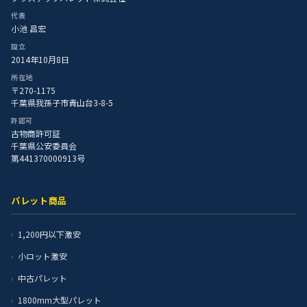
代表
小池 昌宏
設立
2014年10月8日
所在地
〒270-1175
千葉県我孫子市青山台3-8-5
許認可
古物商許可証
千葉県公安委員会
第441370000913号
パレット商品
1,200円以下激安
小ロット激安
中古パレット
1800mm大型パレット