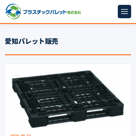
ホーム
愛知パレット販売
パレットサイズ
▼
プラパレット
▼
コンテナ
▼
中古パレット
再生原料
▼
梱包資材
▼
イラン情勢まとめ
▼