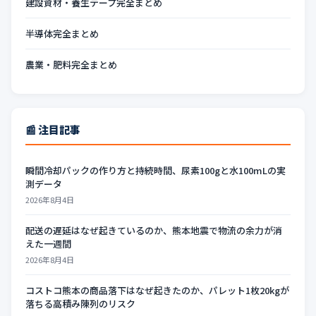
建設資材・養生テープ完全まとめ
半導体完全まとめ
農業・肥料完全まとめ
📰 注目記事
瞬間冷却パックの作り方と持続時間、尿素100gと水100mLの実
測データ
2026年8月4日
配送の遅延はなぜ起きているのか、熊本地震で物流の余力が消
えた一週間
2026年8月4日
コストコ熊本の商品落下はなぜ起きたのか、パレット1枚20kgが
落ちる高積み陳列のリスク