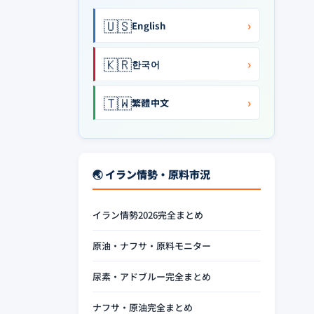
🇺🇸
›
English
🇰🇷
›
한국어
🇹🇼
›
繁體中文
🌏 イラン情勢・原料市況
イラン情勢2026完全まとめ
原油・ナフサ・原料モニター
尿素・アドブルー完全まとめ
ナフサ・原油完全まとめ