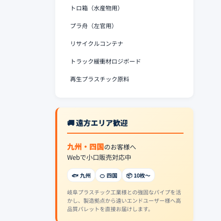
トロ箱（水産物用）
プラ舟（左官用）
リサイクルコンテナ
トラック緩衝材ロジボード
再生プラスチック原料
🚚 遠方エリア歓迎
九州・四国
のお客様へ
Webで小口販売対応中
🐟 九州
🍊 四国
📦 10枚〜
岐阜プラスチック工業様との強固なパイプを活
かし、製造拠点から遠いエンドユーザー様へ高
品質パレットを直接お届けします。