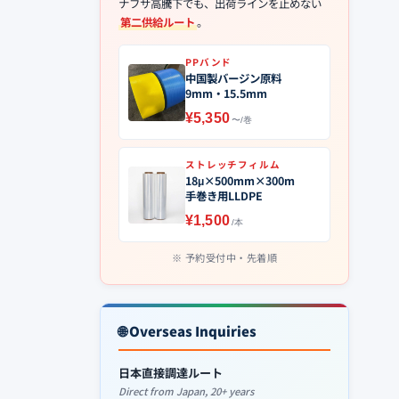
ナフサ高騰下でも、出荷ラインを止めない
第二供給ルート
。
PPバンド
中国製バージン原料
9mm・15.5mm
¥5,350
〜/巻
ストレッチフィルム
18μ×500mm×300m
手巻き用LLDPE
¥1,500
/本
予約受付中・先着順
🌐 Overseas Inquiries
日本直接調達ルート
Direct from Japan, 20+ years