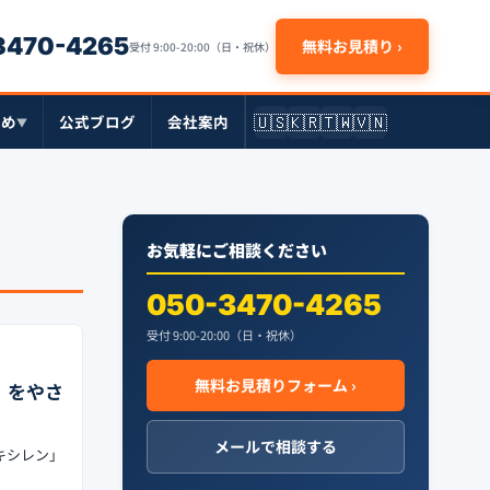
-3470-4265
無料お見積り ›
受付 9:00-20:00（日・祝休）
🇺🇸
🇰🇷
🇹🇼
🇻🇳
とめ
公式ブログ
会社案内
▼
お気軽にご相談ください
050-3470-4265
受付 9:00-20:00（日・祝休）
無料お見積りフォーム ›
」をやさ
メールで相談する
キシレン」