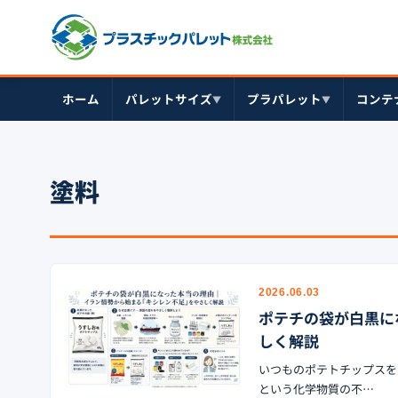
ホーム
パレットサイズ
プラパレット
コンテ
▼
▼
塗料
2026.06.03
ポテチの袋が白黒に
しく解説
いつものポテトチップスを
という化学物質の不…