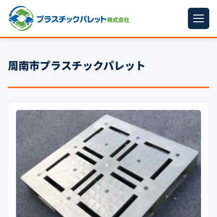
ホーム
周南市プラスチックパレット
パレットサイズ
▼
プラパレット
▼
コンテナ
▼
中古パレット
再生原料
▼
梱包資材
▼
イラン情勢まとめ
▼