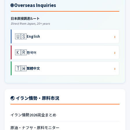
🌐 Overseas Inquiries
日本直接調達ルート
Direct from Japan, 20+ years
🇺🇸
›
English
🇰🇷
›
한국어
🇹🇼
›
繁體中文
🌏 イラン情勢・原料市況
イラン情勢2026完全まとめ
原油・ナフサ・原料モニター