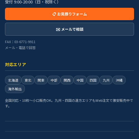
受付 9:00-20:00（日・祝除く）
📋 お見積りフォーム
✉️ メールで相談
FAX：03-6771-9911
メール・電話で回答
対応エリア
北海道
東北
関東
中部
関西
中国
四国
九州
沖縄
海外輸出
全国対応・10枚〜小口販売OK。九州・四国の遠方エリアもWeb注文で激安販売中で
す。