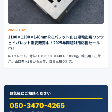
公式ブログ
会社案内
🇺🇸
🇰🇷
🇹🇼
🇻🇳
2021.11.12
1100×1100×140mm R-1パレット 山口県輸出用ワンウ
ェイパレット激安販売中！2025年問題対策応援セール
中！
R-1パレット。寸法1100×1100×140H、1000kg。輸出用・出荷
用。山口県へ1枚から出荷、当日見積り対応。
お気軽にご相談ください
050-3470-4265