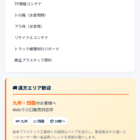
TP規格コンテナ
トロ箱（水産物用）
プラ舟（左官用）
リサイクルコンテナ
トラック緩衝材ロジボード
再生プラスチック原料
🚚 遠方エリア歓迎
九州・四国
のお客様へ
Webで小口販売対応中
🐟 九州
🍊 四国
📦 10枚〜
岐阜プラスチック工業様との強固なパイプを活かし、製造拠点から遠いエ
ンドユーザー様へ高品質パレットを直接お届けします。