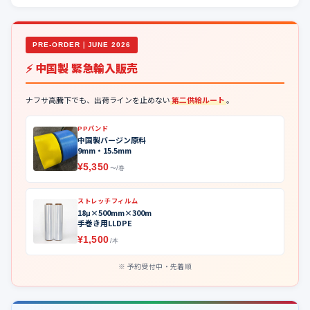
PRE-ORDER｜JUNE 2026
⚡ 中国製 緊急輸入販売
ナフサ高騰下でも、出荷ラインを止めない
第二供給ルート
。
PPバンド
中国製バージン原料
9mm・15.5mm
¥5,350
〜/巻
ストレッチフィルム
18μ×500mm×300m
手巻き用LLDPE
¥1,500
/本
予約受付中・先着順