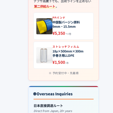
ナフサ高騰下でも、出荷ラインを止めない
第二供給ルート
。
PPバンド
中国製バージン原料
9mm・15.5mm
¥5,350
〜/巻
ストレッチフィルム
18μ×500mm×300m
手巻き用LLDPE
¥1,500
/本
予約受付中・先着順
🌐 Overseas Inquiries
日本直接調達ルート
Direct from Japan, 20+ years