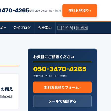
-3470-4265
無料お見積り ›
受付 9:00-20:00（日・祝休）
🇺🇸
🇰🇷
🇹🇼
🇻🇳
とめ
公式ブログ
会社案内
▼
お気軽にご相談ください
050-3470-4265
受付 9:00-20:00（日・祝休）
無料お見積りフォーム ›
への備え
船舶追跡
メールで相談する