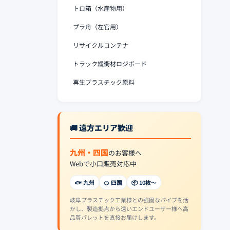
トロ箱（水産物用）
プラ舟（左官用）
リサイクルコンテナ
トラック緩衝材ロジボード
再生プラスチック原料
🚚 遠方エリア歓迎
九州・四国
のお客様へ
Webで小口販売対応中
🐟 九州
🍊 四国
📦 10枚〜
岐阜プラスチック工業様との強固なパイプを活
かし、製造拠点から遠いエンドユーザー様へ高
品質パレットを直接お届けします。