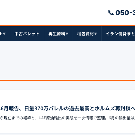
📞 050
ナ
中古パレット
再生原料
梱包資材
イラン情勢ま
▼
▼
▼
6年6月報告、日量370万バレルの過去最高とホルムズ再封鎖
ら現在までの経緯と、UAE原油輸出の実態を一次情報で整理。6月の輸出量は