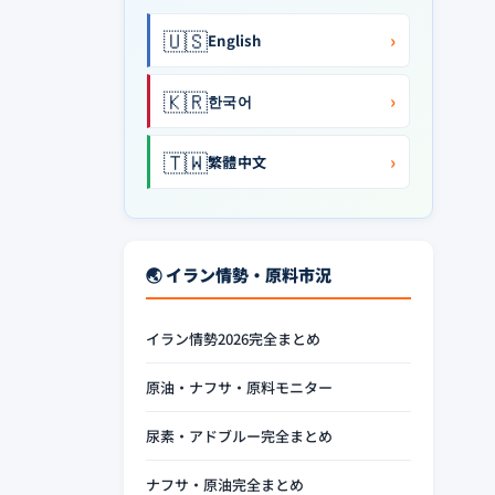
🇺🇸
›
English
🇰🇷
›
한국어
🇹🇼
›
繁體中文
🌏 イラン情勢・原料市況
イラン情勢2026完全まとめ
原油・ナフサ・原料モニター
尿素・アドブルー完全まとめ
ナフサ・原油完全まとめ