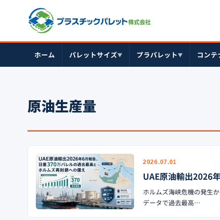
ホーム
パレットサイズ
プラパレット
コンテ
▼
▼
原油生産量
2026.07.01
UAE原油輸出202
ホルムズ海峡危機の発生か
データで過去最高…