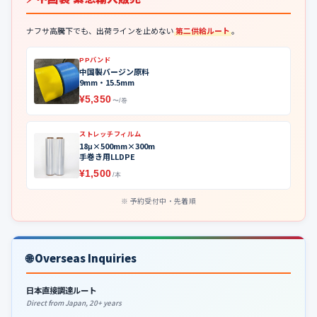
ナフサ高騰下でも、出荷ラインを止めない
第二供給ルート
。
PPバンド
中国製バージン原料
9mm・15.5mm
¥5,350
〜/巻
ストレッチフィルム
18μ×500mm×300m
手巻き用LLDPE
¥1,500
/本
予約受付中・先着順
🌐 Overseas Inquiries
日本直接調達ルート
Direct from Japan, 20+ years