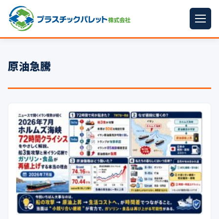
ホーム
原油急騰
パレットサイズ
▼
プラパレット
▼
コンテナ
▼
中古パレット
再生原料
▼
梱包資材
▼
イラン情勢まとめ
▼