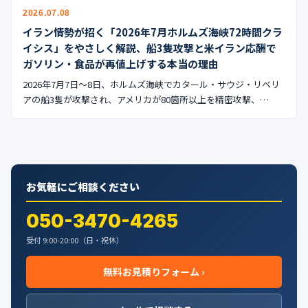
公式ブログ
2026.07.08
イラン情勢が招く「2026年7月ホルムズ海峡72時間クラ
会社案内
イシス」をやさしく解説、船3隻攻撃と米イラン応酬で
ガソリン・食品が再値上げする本当の理由
🇺🇸
🇰🇷
🇹🇼
🇻🇳
2026年7月7日〜8日、ホルムズ海峡でカタール・サウジ・リベリ
アの船3隻が攻撃され、アメリカが80箇所以上を精密攻撃、…
お気軽にご相談ください
050-3470-4265
受付 9:00-20:00（日・祝休）
無料お見積りフォーム ›