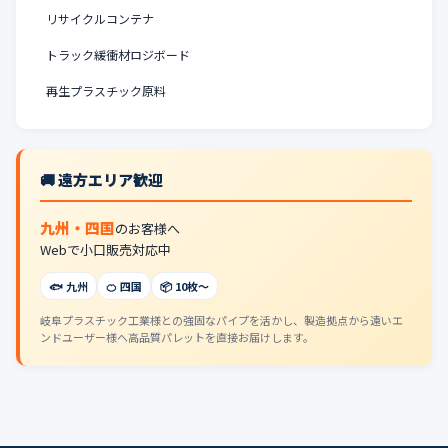
リサイクルコンテナ
トラック緩衝材ロジボード
再生プラスチック原料
🚚 遠方エリア歓迎
九州・四国
のお客様へ
Webで小口販売対応中
🐟 九州
🍊 四国
📦 10枚〜
岐阜プラスチック工業様との強固なパイプを活かし、製造拠点から遠いエ
ンドユーザー様へ高品質パレットを直接お届けします。