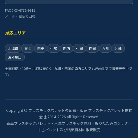
FAX：03-6771-9911
メール・電話で回答
対応エリア
北海道
東北
関東
中部
関西
中国
四国
九州
沖縄
海外輸出
全国対応・10枚〜小口販売OK。九州・四国の遠方エリアもWeb注文で激安販売中で
す。
Copyright © プラスチックパレットの企画・販売 プラスチックパレット株式
会社 2014-2026 All Rights Reserved.
新品プラスチックパレット・再生プラスチック原料・折りたたみコンテナ・
中古パレット及び物流資材の激安販売