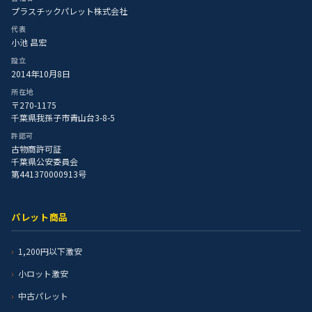
プラスチックパレット株式会社
代表
小池 昌宏
設立
2014年10月8日
所在地
〒270-1175
千葉県我孫子市青山台3-8-5
許認可
古物商許可証
千葉県公安委員会
第441370000913号
パレット商品
1,200円以下激安
小ロット激安
中古パレット