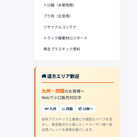
トロ箱（水産物用）
プラ舟（左官用）
リサイクルコンテナ
トラック緩衝材ロジボード
再生プラスチック原料
🚚 遠方エリア歓迎
九州・四国
のお客様へ
Webで小口販売対応中
🐟 九州
🍊 四国
📦 10枚〜
岐阜プラスチック工業様との強固なパイプを活
かし、製造拠点から遠いエンドユーザー様へ高
品質パレットを直接お届けします。