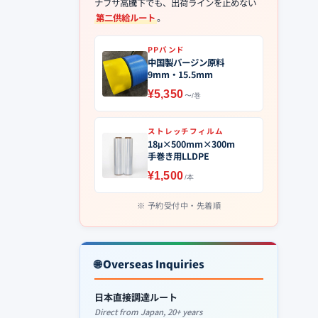
ナフサ高騰下でも、出荷ラインを止めない
第二供給ルート
。
PPバンド
中国製バージン原料
9mm・15.5mm
¥5,350
〜/巻
ストレッチフィルム
18μ×500mm×300m
手巻き用LLDPE
¥1,500
/本
予約受付中・先着順
🌐 Overseas Inquiries
日本直接調達ルート
Direct from Japan, 20+ years