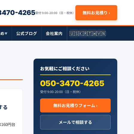
-3470-4265
無料お見積り ›
受付 9:00-20:00（日・祝休）
🇺🇸
🇰🇷
🇹🇼
🇻🇳
とめ
公式ブログ
会社案内
▼
お気軽にご相談ください
050-3470-4265
受付 9:00-20:00（日・祝休）
無料お見積りフォーム ›
する
メールで相談する
160円台