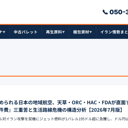
📞 050
ナ
中古パレット
再生原料
梱包資材
イラン情勢ま
▼
▼
▼
められる日本の地域航空、天草・ORC・HAC・FDAが直面
件費』三重苦と生活路線危機の構造分析【2026年7月版】
エル対イラン攻撃を契機にジェット燃料が1バレル195ドル超に急騰し、ドル円は