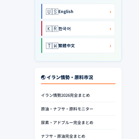
🇺🇸
›
English
🇰🇷
›
한국어
🇹🇼
›
繁體中文
🌏 イラン情勢・原料市況
イラン情勢2026完全まとめ
原油・ナフサ・原料モニター
尿素・アドブルー完全まとめ
ナフサ・原油完全まとめ