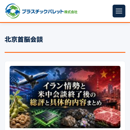
ホーム
北京首脳会談
パレットサイズ
▼
プラパレット
▼
コンテナ
▼
中古パレット
再生原料
▼
梱包資材
▼
イラン情勢まとめ
▼