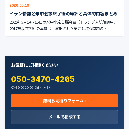
公式ブログ
2026.05.19
イラン情勢と米中会談終了後の総評と具体的内容まとめ
会社案内
2026年5月14〜15日の米中北京首脳会談（トランプ大統領訪中、
2017年以来初）の本質は「演出された安定と核心問題の…
🇺🇸
🇰🇷
🇹🇼
🇻🇳
お気軽にご相談ください
050-3470-4265
受付 9:00-20:00（日・祝休）
無料お見積りフォーム ›
メールで相談する