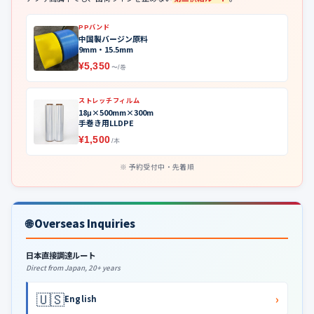
PPバンド
中国製バージン原料
9mm・15.5mm
¥5,350
〜/巻
ストレッチフィルム
18μ×500mm×300m
手巻き用LLDPE
¥1,500
/本
予約受付中・先着順
🌐 Overseas Inquiries
日本直接調達ルート
Direct from Japan, 20+ years
🇺🇸
›
English