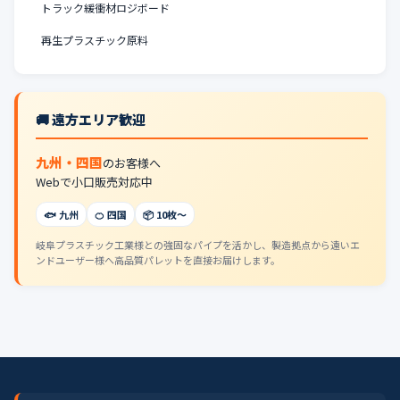
トラック緩衝材ロジボード
再生プラスチック原料
🚚 遠方エリア歓迎
九州・四国
のお客様へ
Webで小口販売対応中
🐟 九州
🍊 四国
📦 10枚〜
岐阜プラスチック工業様との強固なパイプを活かし、製造拠点から遠いエ
ンドユーザー様へ高品質パレットを直接お届けします。