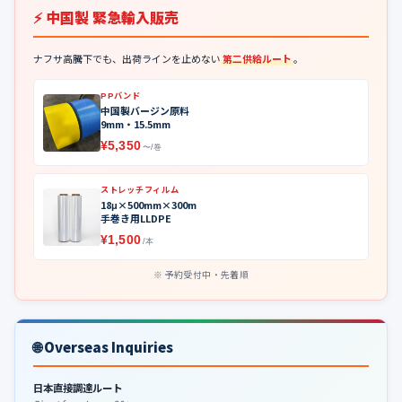
⚡ 中国製 緊急輸入販売
ナフサ高騰下でも、出荷ラインを止めない
第二供給ルート
。
PPバンド
中国製バージン原料
9mm・15.5mm
¥5,350
〜/巻
ストレッチフィルム
18μ×500mm×300m
手巻き用LLDPE
¥1,500
/本
予約受付中・先着順
🌐 Overseas Inquiries
日本直接調達ルート