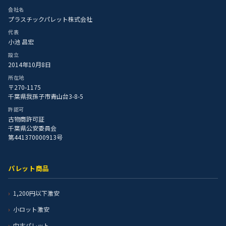
会社名
プラスチックパレット株式会社
代表
小池 昌宏
設立
2014年10月8日
所在地
〒270-1175
千葉県我孫子市青山台3-8-5
許認可
古物商許可証
千葉県公安委員会
第441370000913号
パレット商品
1,200円以下激安
小ロット激安
中古パレット