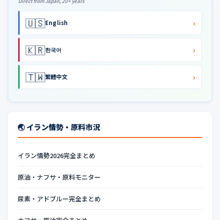
Direct from Japan, 20+ years
🇺🇸
›
English
🇰🇷
›
한국어
🇹🇼
›
繁體中文
🌏 イラン情勢・原料市況
イラン情勢2026完全まとめ
原油・ナフサ・原料モニター
尿素・アドブルー完全まとめ