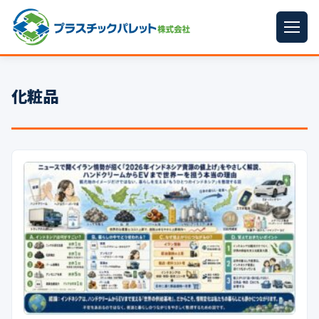
ホーム
化粧品
パレットサイズ
▼
プラパレット
▼
コンテナ
▼
中古パレット
再生原料
▼
梱包資材
▼
イラン情勢まとめ
▼