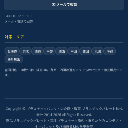
✉️ メールで相談
FAX：03-6771-9911
メール・電話で回答
対応エリア
北海道
東北
関東
中部
関西
中国
四国
九州
沖縄
海外輸出
全国対応・10枚〜小口販売OK。九州・四国の遠方エリアもWeb注文で激安販売中で
す。
Copyright © プラスチックパレットの企画・販売 プラスチックパレット株式
会社 2014-2026 All Rights Reserved.
新品プラスチックパレット・再生プラスチック原料・折りたたみコンテナ・
中古パレット及び物流資材の激安販売