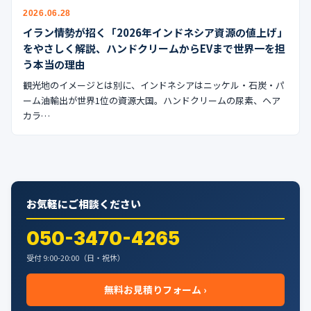
公式ブログ
2026.06.28
イラン情勢が招く「2026年インドネシア資源の値上げ」
会社案内
をやさしく解説、ハンドクリームからEVまで世界一を担
う本当の理由
🇺🇸
🇰🇷
🇹🇼
🇻🇳
観光地のイメージとは別に、インドネシアはニッケル・石炭・パ
ーム油輸出が世界1位の資源大国。ハンドクリームの尿素、ヘア
カラ…
お気軽にご相談ください
050-3470-4265
受付 9:00-20:00（日・祝休）
無料お見積りフォーム ›