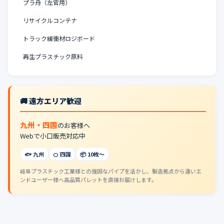
プラ舟（左官用）
リサイクルコンテナ
トラック緩衝材ロジボード
再生プラスチック原料
🚚 遠方エリア歓迎
九州・四国
のお客様へ
Webで小口販売対応中
🐟 九州
🍊 四国
📦 10枚〜
岐阜プラスチック工業様との強固なパイプを活かし、製造拠点から遠いエ
ンドユーザー様へ高品質パレットを直接お届けします。