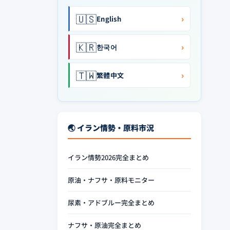
🇺🇸
›
English
🇰🇷
›
한국어
🇹🇼
›
繁體中文
🌏 イラン情勢・原料市況
イラン情勢2026完全まとめ
原油・ナフサ・原料モニター
尿素・アドブルー完全まとめ
ナフサ・原油完全まとめ