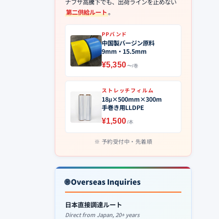
ナフサ高騰下でも、出荷ラインを止めない
第二供給ルート
。
PPバンド
中国製バージン原料
9mm・15.5mm
¥5,350
〜/巻
ストレッチフィルム
18μ×500mm×300m
手巻き用LLDPE
¥1,500
/本
予約受付中・先着順
🌐 Overseas Inquiries
日本直接調達ルート
Direct from Japan, 20+ years