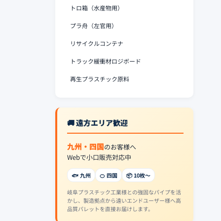
トロ箱（水産物用）
プラ舟（左官用）
リサイクルコンテナ
トラック緩衝材ロジボード
再生プラスチック原料
🚚 遠方エリア歓迎
九州・四国
のお客様へ
Webで小口販売対応中
🐟 九州
🍊 四国
📦 10枚〜
岐阜プラスチック工業様との強固なパイプを活
かし、製造拠点から遠いエンドユーザー様へ高
品質パレットを直接お届けします。