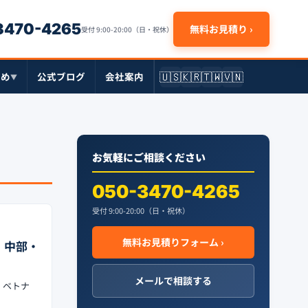
-3470-4265
無料お見積り ›
受付 9:00-20:00（日・祝休）
🇺🇸
🇰🇷
🇹🇼
🇻🇳
とめ
公式ブログ
会社案内
▼
お気軽にご相談ください
050-3470-4265
受付 9:00-20:00（日・祝休）
無料お見積りフォーム ›
東・中部・
メールで相談する
・ベトナ