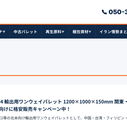
📞 050
ナ
中古パレット
再生原料
梱包資材
イラン情勢ま
▼
▼
▼
1210-4 輸出用ワンウェイパレット 1200×1000×150mm 関
向けに格安販売キャンペーン中！
コ等の北米向け輸出用ワンウェイパレットとして、中国・台湾・フィリピン