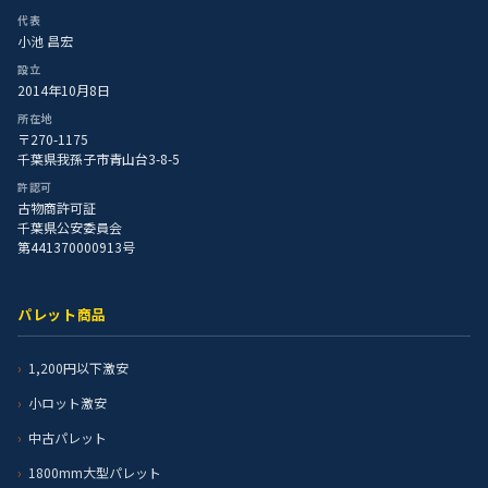
代表
小池 昌宏
設立
2014年10月8日
所在地
〒270-1175
千葉県我孫子市青山台3-8-5
許認可
古物商許可証
千葉県公安委員会
第441370000913号
パレット商品
1,200円以下激安
小ロット激安
中古パレット
1800mm大型パレット