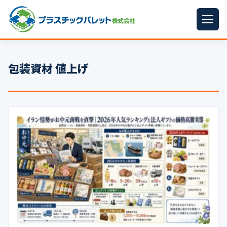
ホーム
包装資材 値上げ
パレットサイズ
▼
プラパレット
▼
コンテナ
▼
中古パレット
再生原料
▼
梱包資材
▼
イラン情勢まとめ
▼