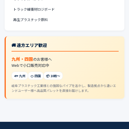
トラック緩衝材ロジボード
再生プラスチック原料
🚚 遠方エリア歓迎
九州・四国
のお客様へ
Webで小口販売対応中
🐟 九州
🍊 四国
📦 10枚〜
岐阜プラスチック工業様との強固なパイプを活かし、製造拠点から遠いエ
ンドユーザー様へ高品質パレットを直接お届けします。