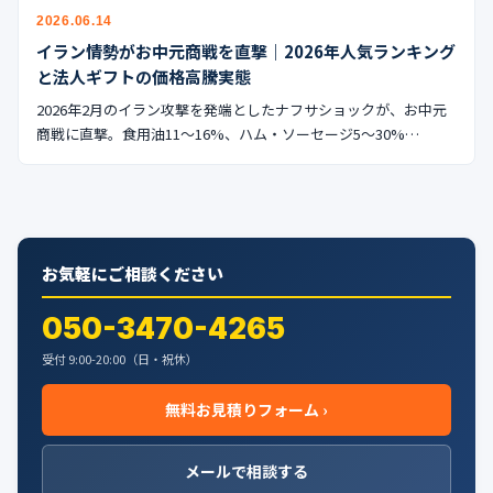
公式ブログ
2026.06.14
イラン情勢がお中元商戦を直撃｜2026年人気ランキング
会社案内
と法人ギフトの価格高騰実態
2026年2月のイラン攻撃を発端としたナフサショックが、お中元
🇺🇸
🇰🇷
🇹🇼
🇻🇳
商戦に直撃。食用油11〜16%、ハム・ソーセージ5〜30%…
お気軽にご相談ください
050-3470-4265
受付 9:00-20:00（日・祝休）
無料お見積りフォーム ›
メールで相談する