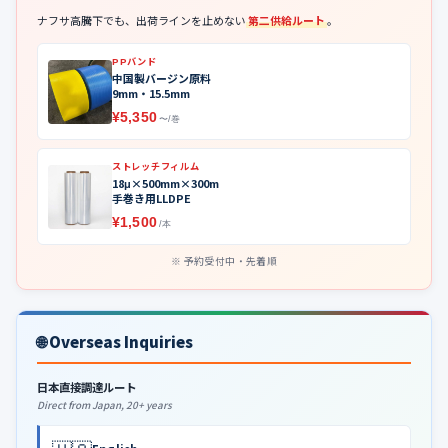
ナフサ高騰下でも、出荷ラインを止めない
第二供給ルート
。
PPバンド
中国製バージン原料
9mm・15.5mm
¥5,350
〜/巻
ストレッチフィルム
18μ×500mm×300m
手巻き用LLDPE
¥1,500
/本
予約受付中・先着順
🌐 Overseas Inquiries
日本直接調達ルート
Direct from Japan, 20+ years