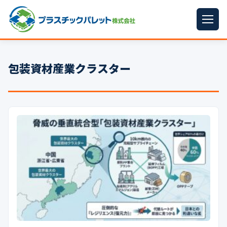
ホーム
包装資材産業クラスター
パレットサイズ
▼
プラパレット
▼
コンテナ
▼
中古パレット
再生原料
▼
梱包資材
▼
イラン情勢まとめ
▼