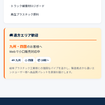
トラック緩衝材ロジボード
再生プラスチック原料
🚚 遠方エリア歓迎
九州・四国
のお客様へ
Webで小口販売対応中
🐟 九州
🍊 四国
📦 10枚〜
岐阜プラスチック工業様との強固なパイプを活かし、製造拠点から遠いエ
ンドユーザー様へ高品質パレットを直接お届けします。