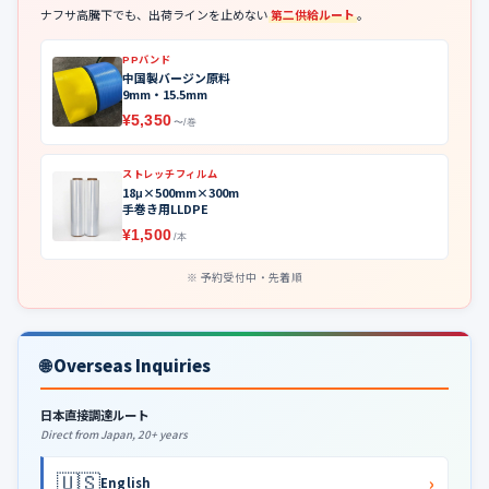
ナフサ高騰下でも、出荷ラインを止めない
第二供給ルート
。
PPバンド
中国製バージン原料
9mm・15.5mm
¥5,350
〜/巻
ストレッチフィルム
18μ×500mm×300m
手巻き用LLDPE
¥1,500
/本
予約受付中・先着順
🌐 Overseas Inquiries
日本直接調達ルート
Direct from Japan, 20+ years
🇺🇸
›
English