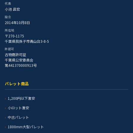
代表
小池 昌宏
設立
2014年10月8日
所在地
〒270-1175
千葉県我孫子市青山台3-8-5
許認可
古物商許可証
千葉県公安委員会
第441370000913号
パレット商品
1,200円以下激安
小ロット激安
中古パレット
1800mm大型パレット