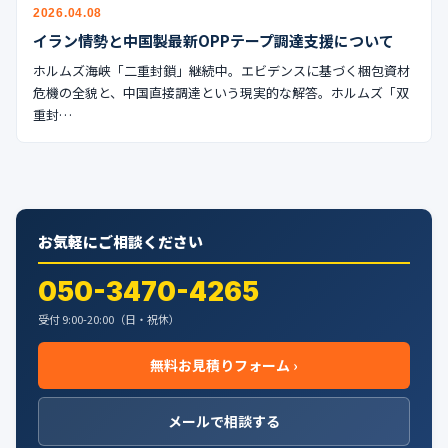
公式ブログ
2026.04.08
イラン情勢と中国製最新OPPテープ調達支援について
会社案内
ホルムズ海峡「二重封鎖」継続中。エビデンスに基づく梱包資材
危機の全貌と、中国直接調達という現実的な解答。ホルムズ「双
重封…
🇺🇸
🇰🇷
🇹🇼
🇻🇳
お気軽にご相談ください
050-3470-4265
受付 9:00-20:00（日・祝休）
無料お見積りフォーム ›
メールで相談する