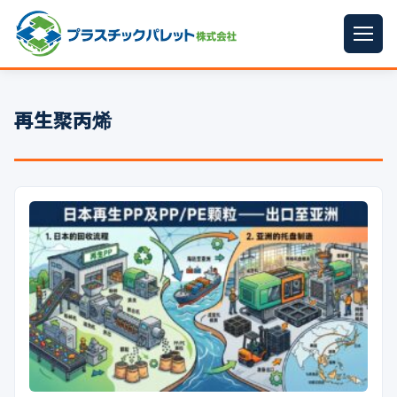
ホーム
再生聚丙烯
パレットサイズ
▼
プラパレット
▼
コンテナ
▼
中古パレット
再生原料
▼
梱包資材
▼
イラン情勢まとめ
▼