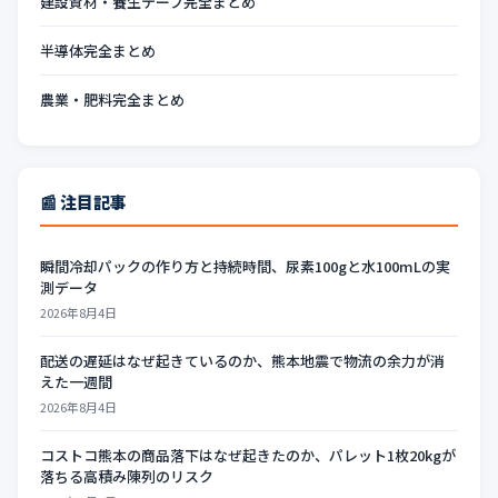
建設資材・養生テープ完全まとめ
半導体完全まとめ
農業・肥料完全まとめ
📰 注目記事
瞬間冷却パックの作り方と持続時間、尿素100gと水100mLの実
測データ
2026年8月4日
配送の遅延はなぜ起きているのか、熊本地震で物流の余力が消
えた一週間
2026年8月4日
コストコ熊本の商品落下はなぜ起きたのか、パレット1枚20kgが
落ちる高積み陳列のリスク