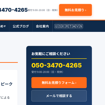
-3470-4265
無料お見積り ›
受付 9:00-20:00（日・祝休）
🇺🇸
🇰🇷
🇹🇼
🇻🇳
とめ
公式ブログ
会社案内
▼
お気軽にご相談ください
050-3470-4265
受付 9:00-20:00（日・祝休）
無料お見積りフォーム ›
トピーク
メールで相談する
げによる