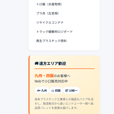
トロ箱（水産物用）
プラ舟（左官用）
リサイクルコンテナ
トラック緩衝材ロジボード
再生プラスチック原料
🚚 遠方エリア歓迎
九州・四国
のお客様へ
Webで小口販売対応中
🐟 九州
🍊 四国
📦 10枚〜
岐阜プラスチック工業様との強固なパイプを活
かし、製造拠点から遠いエンドユーザー様へ高
品質パレットを直接お届けします。