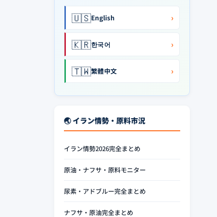
🇺🇸
›
English
🇰🇷
›
한국어
🇹🇼
›
繁體中文
🌏 イラン情勢・原料市況
イラン情勢2026完全まとめ
原油・ナフサ・原料モニター
尿素・アドブルー完全まとめ
ナフサ・原油完全まとめ