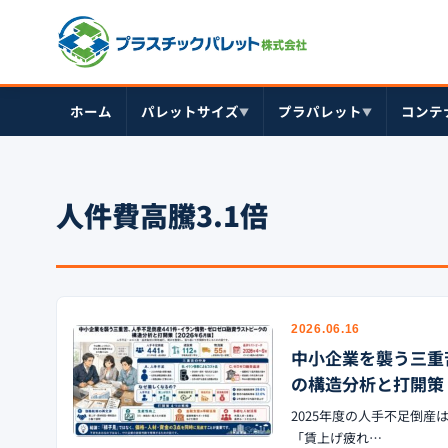
ホーム
パレットサイズ
プラパレット
コンテ
▼
▼
人件費高騰3.1倍
2026.06.16
中小企業を襲う三重
の構造分析と打開策【
2025年度の人手不足倒産
「賃上げ疲れ…