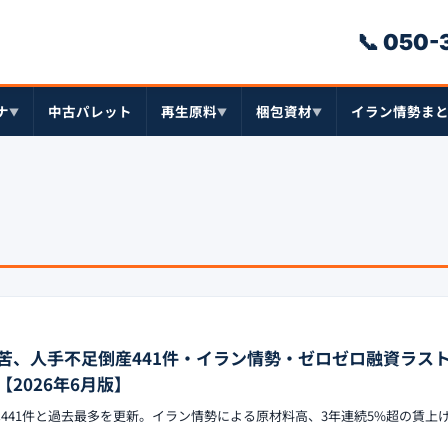
📞 050
ナ
中古パレット
再生原料
梱包資材
イラン情勢ま
▼
▼
▼
苦、人手不足倒産441件・イラン情勢・ゼロゼロ融資ラス
2026年6月版】
は441件と過去最多を更新。イラン情勢による原材料高、3年連続5%超の賃上