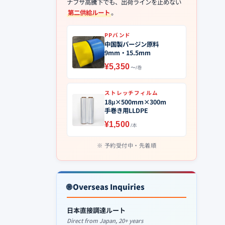
ナフサ高騰下でも、出荷ラインを止めない
第二供給ルート
。
PPバンド
中国製バージン原料
9mm・15.5mm
¥5,350
〜/巻
ストレッチフィルム
18μ×500mm×300m
手巻き用LLDPE
¥1,500
/本
予約受付中・先着順
🌐 Overseas Inquiries
日本直接調達ルート
Direct from Japan, 20+ years