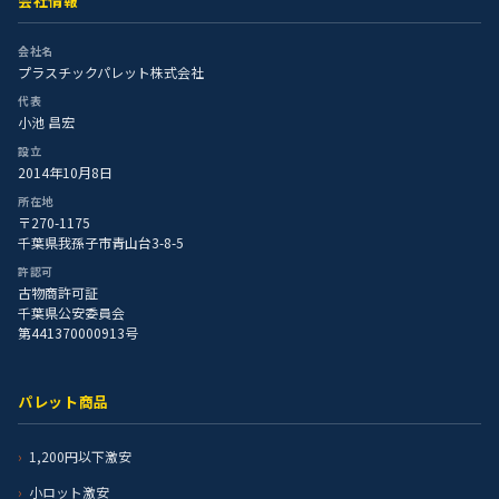
会社情報
会社名
プラスチックパレット株式会社
代表
小池 昌宏
設立
2014年10月8日
所在地
〒270-1175
千葉県我孫子市青山台3-8-5
許認可
古物商許可証
千葉県公安委員会
第441370000913号
パレット商品
1,200円以下激安
小ロット激安