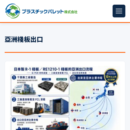
ホーム
亞洲棧板出口
パレットサイズ
▼
プラパレット
▼
コンテナ
▼
中古パレット
再生原料
▼
梱包資材
▼
イラン情勢まとめ
▼