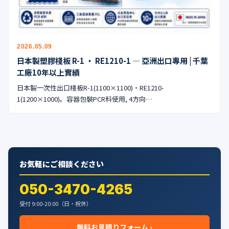
公式ブログ
会社案内
2026.05.09
🇺🇸
🇰🇷
🇹🇼
🇻🇳
日本製塑膠棧板 R-1 ・ RE1210-1 — 亞洲出口專用 | 千葉
工廠10年以上實績
日本製一次性出口棧板R-1(1100×1100)・RE1210-
1(1200×1000)。容器包裝PCR料使用, 4方向…
お気軽にご相談ください
050-3470-4265
受付 9:00-20:00（日・祝休）
無料お見積りフォーム ›