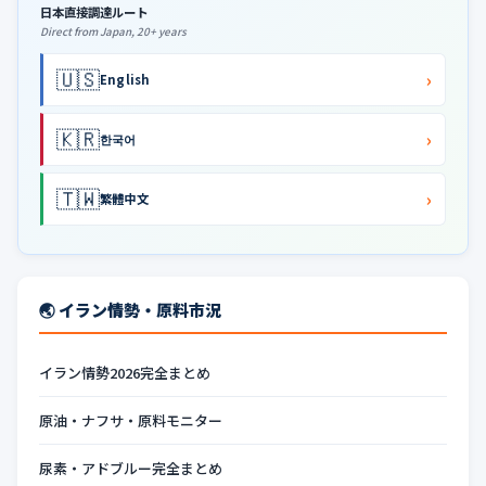
日本直接調達ルート
Direct from Japan, 20+ years
🇺🇸
›
English
🇰🇷
›
한국어
🇹🇼
›
繁體中文
🌏 イラン情勢・原料市況
イラン情勢2026完全まとめ
原油・ナフサ・原料モニター
尿素・アドブルー完全まとめ