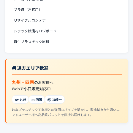
プラ舟（左官用）
リサイクルコンテナ
トラック緩衝材ロジボード
再生プラスチック原料
🚚 遠方エリア歓迎
九州・四国
のお客様へ
Webで小口販売対応中
🐟 九州
🍊 四国
📦 10枚〜
岐阜プラスチック工業様との強固なパイプを活かし、製造拠点から遠いエ
ンドユーザー様へ高品質パレットを直接お届けします。