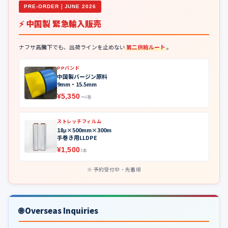
PRE-ORDER｜JUNE 2026
⚡ 中国製 緊急輸入販売
ナフサ高騰下でも、出荷ラインを止めない
第二供給ルート
。
PPバンド
中国製バージン原料
9mm・15.5mm
¥5,350
〜/巻
ストレッチフィルム
18μ×500mm×300m
手巻き用LLDPE
¥1,500
/本
予約受付中・先着順
🌐 Overseas Inquiries