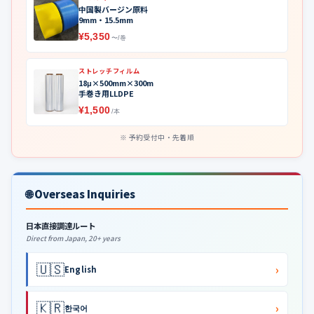
中国製バージン原料
9mm・15.5mm
¥5,350
〜/巻
ストレッチフィルム
18μ×500mm×300m
手巻き用LLDPE
¥1,500
/本
予約受付中・先着順
🌐 Overseas Inquiries
日本直接調達ルート
Direct from Japan, 20+ years
🇺🇸
›
English
🇰🇷
›
한국어