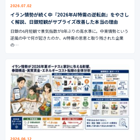
公式ブログ
2026.07.02
イラン情勢が続く中『2026年AI特需の逆転劇』をやさし
会社案内
く解説、日銀短観がサプライズ改善した本当の理由
日銀の6月短観で景気指数が8年ぶりの高水準に。中東情勢という
🇺🇸
🇰🇷
🇹🇼
🇻🇳
逆風の中で何が起きたのか、AI特需の恩恵と取り残された企業
の…
2026.06.12