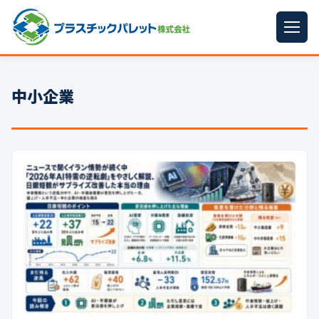
ホーム
中小企業
パレットサイズ
▼
プラパレット
▼
コンテナ
▼
中古パレット
再生原料
▼
梱包資材
▼
イラン情勢まとめ
▼