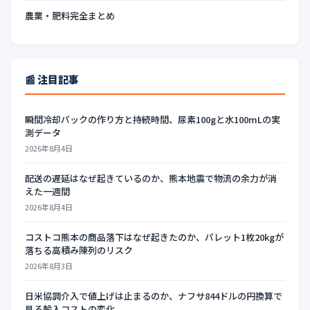
農業・肥料完全まとめ
📰 注目記事
瞬間冷却パックの作り方と持続時間、尿素100gと水100mLの実
測データ
2026年8月4日
配送の遅延はなぜ起きているのか、熊本地震で物流の余力が消
えた一週間
2026年8月4日
コストコ熊本の商品落下はなぜ起きたのか、パレット1枚20kgが
落ちる高積み陳列のリスク
2026年8月3日
日米協調介入で値上げは止まるのか、ナフサ844ドルの円換算で
見る輸入コストの変化