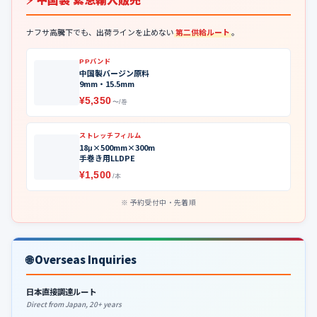
ナフサ高騰下でも、出荷ラインを止めない
第二供給ルート
。
PPバンド
中国製バージン原料
9mm・15.5mm
¥5,350
〜/巻
ストレッチフィルム
18μ×500mm×300m
手巻き用LLDPE
¥1,500
/本
予約受付中・先着順
🌐 Overseas Inquiries
日本直接調達ルート
Direct from Japan, 20+ years