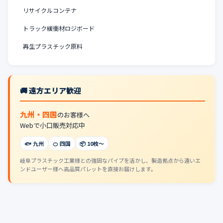
リサイクルコンテナ
トラック緩衝材ロジボード
再生プラスチック原料
🚚 遠方エリア歓迎
九州・四国
のお客様へ
Webで小口販売対応中
🐟 九州
🍊 四国
📦 10枚〜
岐阜プラスチック工業様との強固なパイプを活かし、製造拠点から遠いエ
ンドユーザー様へ高品質パレットを直接お届けします。