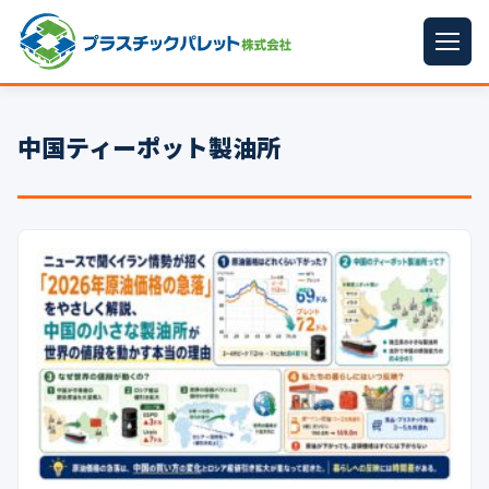
ホーム
中国ティーポット製油所
パレットサイズ
▼
プラパレット
▼
コンテナ
▼
中古パレット
再生原料
▼
梱包資材
▼
イラン情勢まとめ
▼