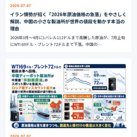
公式ブログ
2026.07.07
イラン情勢が招く「2026年原油価格の急落」をやさしく
会社案内
解説、中国の小さな製油所が世界の値段を動かす本当の
理由
🇺🇸
🇰🇷
🇹🇼
🇻🇳
2026年3月〜4月に1バレル112ドルまで高騰した原油が、7月上旬
にWTI 69ドル・ブレント72ドルまで下落。中国の…
2026.07.07