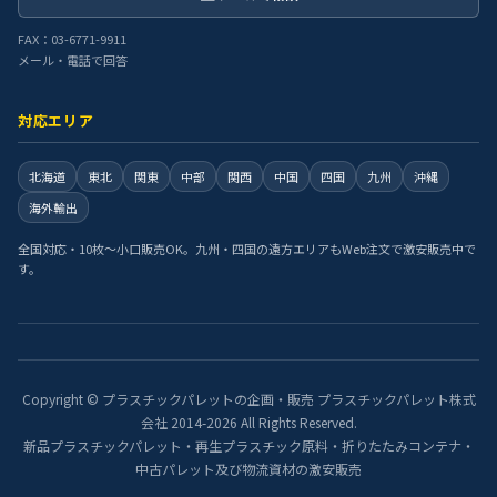
FAX：03-6771-9911
メール・電話で回答
対応エリア
北海道
東北
関東
中部
関西
中国
四国
九州
沖縄
海外輸出
全国対応・10枚〜小口販売OK。九州・四国の遠方エリアもWeb注文で激安販売中で
す。
Copyright © プラスチックパレットの企画・販売 プラスチックパレット株式
会社 2014-2026 All Rights Reserved.
新品プラスチックパレット・再生プラスチック原料・折りたたみコンテナ・
中古パレット及び物流資材の激安販売