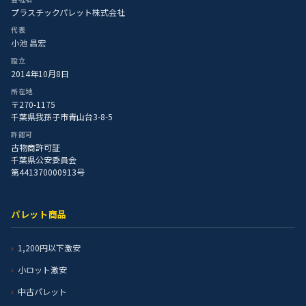
プラスチックパレット株式会社
代表
小池 昌宏
設立
2014年10月8日
所在地
〒270-1175
千葉県我孫子市青山台3-8-5
許認可
古物商許可証
千葉県公安委員会
第441370000913号
パレット商品
1,200円以下激安
小ロット激安
中古パレット