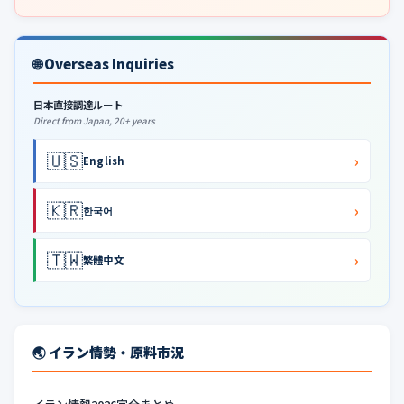
🌐 Overseas Inquiries
日本直接調達ルート
Direct from Japan, 20+ years
🇺🇸
›
English
🇰🇷
›
한국어
🇹🇼
›
繁體中文
🌏 イラン情勢・原料市況