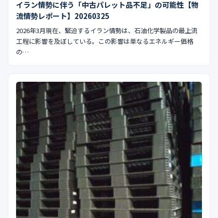
イラン情勢に伴う「中古パレット品不足」の可能性【物
公式ブログ
流情勢レポート】20260325
会社案内
2026年3月現在、緊迫するイラン情勢は、石油化学製品の最上流
工程に影響を及ぼしている。この影響は単なるエネルギー価格
の…
🇺🇸
🇰🇷
🇹🇼
🇻🇳