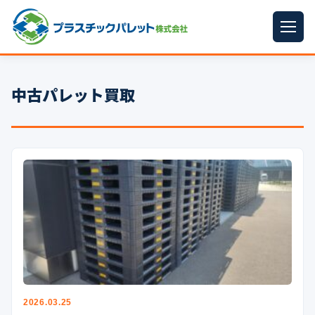
ホーム
中古パレット買取
パレットサイズ
▼
プラパレット
▼
コンテナ
▼
中古パレット
再生原料
▼
梱包資材
▼
イラン情勢まとめ
▼
2026.03.25