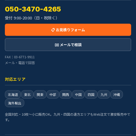
050-3470-4265
受付 9:00-20:00（日・祝除く）
📋 お見積りフォーム
✉️ メールで相談
FAX：03-6771-9911
メール・電話で回答
対応エリア
北海道
東北
関東
中部
関西
中国
四国
九州
沖縄
海外輸出
全国対応・10枚〜小口販売OK。九州・四国の遠方エリアもWeb注文で激安販売中で
す。