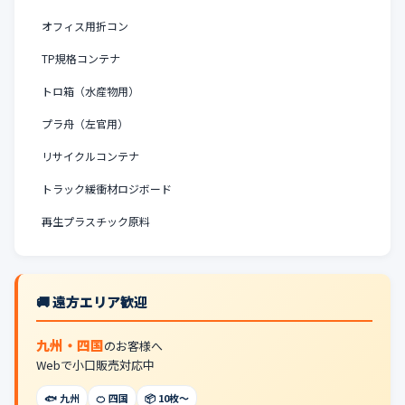
オフィス用折コン
TP規格コンテナ
トロ箱（水産物用）
プラ舟（左官用）
リサイクルコンテナ
トラック緩衝材ロジボード
再生プラスチック原料
🚚 遠方エリア歓迎
九州・四国
のお客様へ
Webで小口販売対応中
🐟 九州
🍊 四国
📦 10枚〜