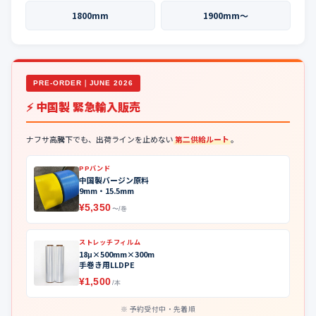
1800mm
1900mm〜
PRE-ORDER｜JUNE 2026
⚡ 中国製 緊急輸入販売
ナフサ高騰下でも、出荷ラインを止めない
第二供給ルート
。
PPバンド
中国製バージン原料
9mm・15.5mm
¥5,350
〜/巻
ストレッチフィルム
18μ×500mm×300m
手巻き用LLDPE
¥1,500
/本
予約受付中・先着順