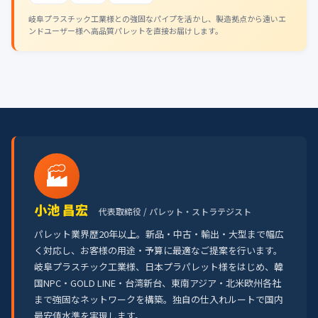
岐阜プラスチック工業様との強固なパイプを活かし、製造拠点から遠いエ
ンドユーザー様へ高品質パレットを直接お届けします。
🏭
小池 昌宏
代表取締役 / パレット・ストラテジスト
パレット業界歴20年以上。新品・中古・輸出・大型まで幅広
く対応し、お客様の用途・予算に最適なご提案を行います。
岐阜プラスチック工業様、日本プラパレット様をはじめ、韓
国NPC・GOLD LINE・台湾新台、東南アジア・北米欧州各社
まで強固なネットワークを構築。独自の仕入れルートで国内
最安値水準を実現します。