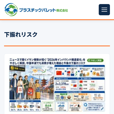
ホーム
下振れリスク
パレットサイズ
▼
プラパレット
▼
コンテナ
▼
中古パレット
再生原料
▼
梱包資材
▼
イラン情勢まとめ
▼