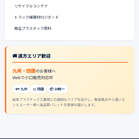
リサイクルコンテナ
トラック緩衝材ロジボード
再生プラスチック原料
🚚 遠方エリア歓迎
九州・四国
のお客様へ
Webで小口販売対応中
🐟 九州
🍊 四国
📦 10枚〜
岐阜プラスチック工業様との強固なパイプを活かし、製造拠点から遠いエ
ンドユーザー様へ高品質パレットを直接お届けします。