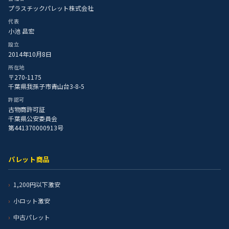
プラスチックパレット株式会社
代表
小池 昌宏
設立
2014年10月8日
所在地
〒270-1175
千葉県我孫子市青山台3-8-5
許認可
古物商許可証
千葉県公安委員会
第441370000913号
パレット商品
1,200円以下激安
小ロット激安
中古パレット