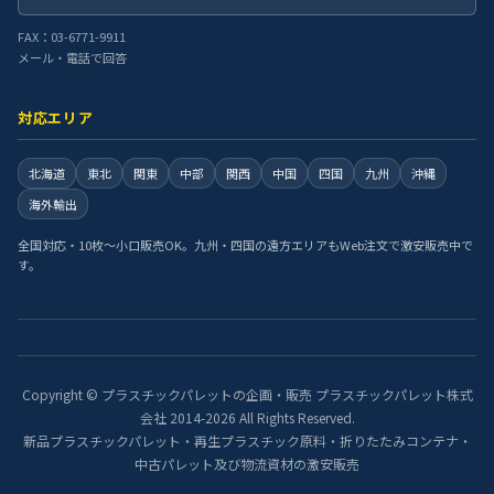
FAX：03-6771-9911
メール・電話で回答
対応エリア
北海道
東北
関東
中部
関西
中国
四国
九州
沖縄
海外輸出
全国対応・10枚〜小口販売OK。九州・四国の遠方エリアもWeb注文で激安販売中で
す。
Copyright © プラスチックパレットの企画・販売 プラスチックパレット株式
会社 2014-2026 All Rights Reserved.
新品プラスチックパレット・再生プラスチック原料・折りたたみコンテナ・
中古パレット及び物流資材の激安販売