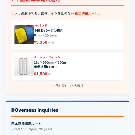
ナフサ高騰下でも、出荷ラインを止めない
第二供給ルート
。
PPバンド
中国製バージン原料
9mm・15.5mm
¥5,350
〜/巻
ストレッチフィルム
18μ×500mm×300m
手巻き用LLDPE
¥1,500
/本
予約受付中・先着順
🌐 Overseas Inquiries
日本直接調達ルート
Direct from Japan, 20+ years