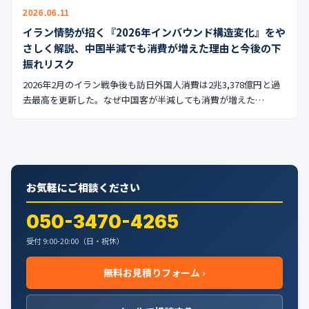
公式ブログ
2026.06.11
イラン情勢が招く『2026年インバウンド構造変化』をや
会社案内
さしく解説、中国半減でも消費が増えた理由と今後の下
振れリスク
🇺🇸
🇰🇷
🇹🇼
🇻🇳
2026年2月のイラン戦争後も訪日外国人消費は2兆3,378億円と過
去最高を更新した。なぜ中国客が半減しても消費が増えた…
お気軽にご相談ください
050-3470-4265
受付 9:00-20:00（日・祝休）
無料お見積りフォーム ›