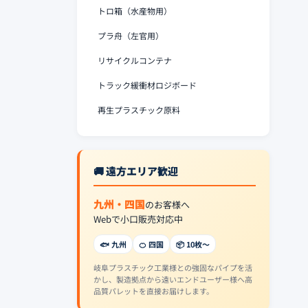
トロ箱（水産物用）
プラ舟（左官用）
リサイクルコンテナ
トラック緩衝材ロジボード
再生プラスチック原料
🚚 遠方エリア歓迎
九州・四国
のお客様へ
Webで小口販売対応中
🐟 九州
🍊 四国
📦 10枚〜
岐阜プラスチック工業様との強固なパイプを活
かし、製造拠点から遠いエンドユーザー様へ高
品質パレットを直接お届けします。