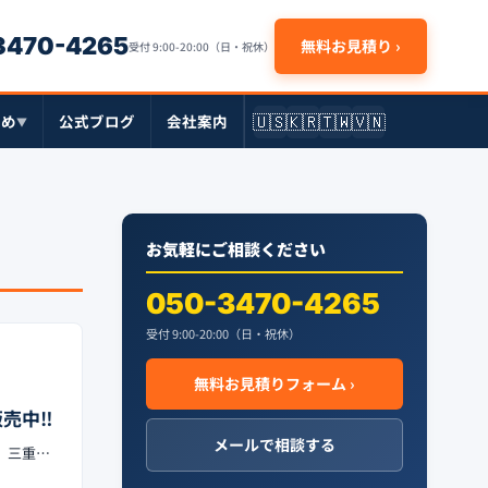
-3470-4265
無料お見積り ›
受付 9:00-20:00（日・祝休）
🇺🇸
🇰🇷
🇹🇼
🇻🇳
とめ
公式ブログ
会社案内
▼
お気軽にご相談ください
050-3470-4265
受付 9:00-20:00（日・祝休）
無料お見積りフォーム ›
売中‼︎
メールで相談する
用。三重…