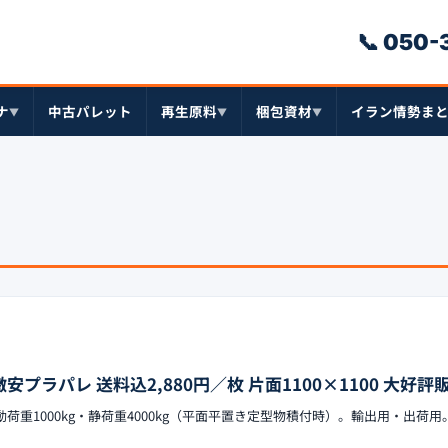
📞 050
ナ
中古パレット
再生原料
梱包資材
イラン情勢ま
▼
▼
▼
安プラパレ 送料込2,880円／枚 片面1100×1100 大好評販
0H、動荷重1000kg・静荷重4000kg（平面平置き定型物積付時）。輸出用・出荷