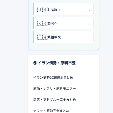
🇺🇸
›
English
🇰🇷
›
한국어
🇹🇼
›
繁體中文
🌏 イラン情勢・原料市況
イラン情勢2026完全まとめ
原油・ナフサ・原料モニター
尿素・アドブルー完全まとめ
ナフサ・原油完全まとめ