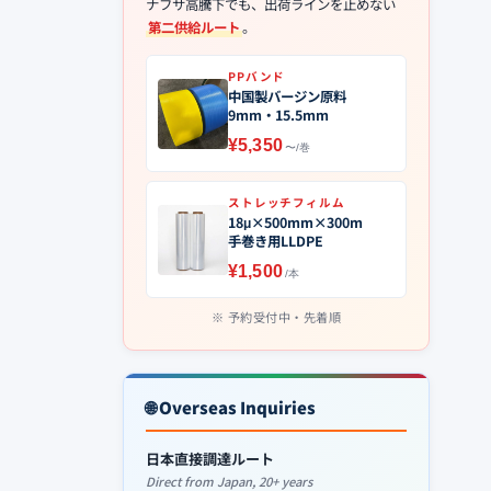
ナフサ高騰下でも、出荷ラインを止めない
第二供給ルート
。
PPバンド
中国製バージン原料
9mm・15.5mm
¥5,350
〜/巻
ストレッチフィルム
18μ×500mm×300m
手巻き用LLDPE
¥1,500
/本
予約受付中・先着順
🌐 Overseas Inquiries
日本直接調達ルート
Direct from Japan, 20+ years