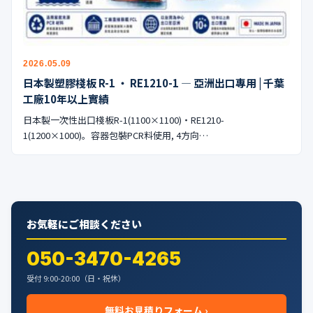
公式ブログ
会社案内
2026.05.09
🇺🇸
🇰🇷
🇹🇼
🇻🇳
日本製塑膠棧板 R-1 ・ RE1210-1 — 亞洲出口專用 | 千葉
工廠10年以上實績
日本製一次性出口棧板R-1(1100×1100)・RE1210-
1(1200×1000)。容器包裝PCR料使用, 4方向…
お気軽にご相談ください
050-3470-4265
受付 9:00-20:00（日・祝休）
無料お見積りフォーム ›