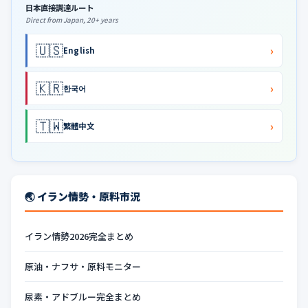
日本直接調達ルート
Direct from Japan, 20+ years
🇺🇸
›
English
🇰🇷
›
한국어
🇹🇼
›
繁體中文
🌏 イラン情勢・原料市況
イラン情勢2026完全まとめ
原油・ナフサ・原料モニター
尿素・アドブルー完全まとめ