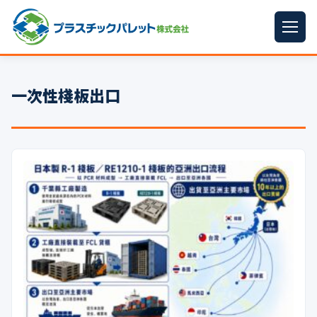
ホーム
一次性棧板出口
パレットサイズ
▼
プラパレット
▼
コンテナ
▼
中古パレット
再生原料
▼
梱包資材
▼
イラン情勢まとめ
▼