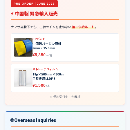
PRE-ORDER｜JUNE 2026
⚡ 中国製 緊急輸入販売
ナフサ高騰下でも、出荷ラインを止めない
第二供給ルート
。
PPバンド
中国製バージン原料
9mm・15.5mm
¥5,350
〜/巻
ストレッチフィルム
18μ×500mm×300m
手巻き用LLDPE
¥1,500
/本
予約受付中・先着順
🌐 Overseas Inquiries