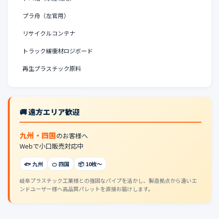
プラ舟（左官用）
リサイクルコンテナ
トラック緩衝材ロジボード
再生プラスチック原料
🚚 遠方エリア歓迎
九州・四国
のお客様へ
Webで小口販売対応中
🐟 九州
🍊 四国
📦 10枚〜
岐阜プラスチック工業様との強固なパイプを活かし、製造拠点から遠いエ
ンドユーザー様へ高品質パレットを直接お届けします。