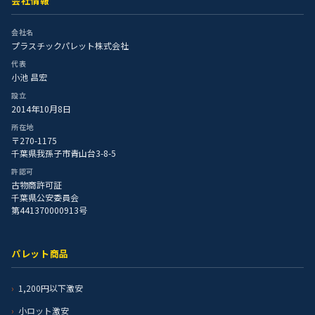
会社情報
会社名
プラスチックパレット株式会社
代表
小池 昌宏
設立
2014年10月8日
所在地
〒270-1175
千葉県我孫子市青山台3-8-5
許認可
古物商許可証
千葉県公安委員会
第441370000913号
パレット商品
1,200円以下激安
小ロット激安