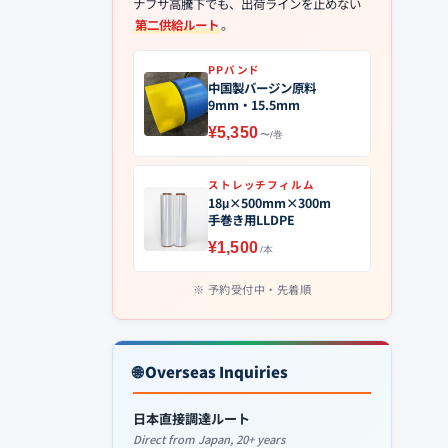
ナフサ高騰下でも、出荷ラインを止めない
第二供給ルート
。
PPバンド
中国製バージン原料
9mm・15.5mm
¥5,350
〜/巻
ストレッチフィルム
18μ×500mm×300m
手巻き用LLDPE
¥1,500
/本
予約受付中・先着順
🌐 Overseas Inquiries
日本直接調達ルート
Direct from Japan, 20+ years