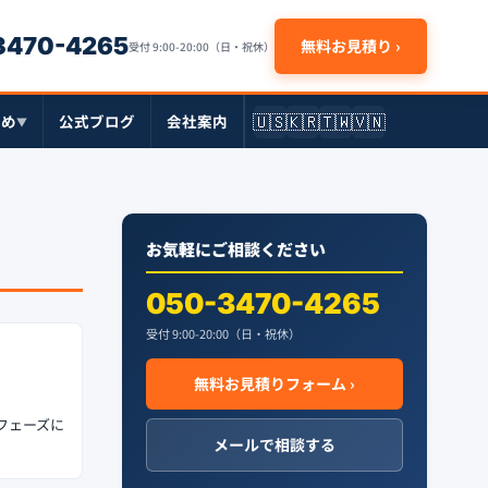
-3470-4265
無料お見積り ›
受付 9:00-20:00（日・祝休）
🇺🇸
🇰🇷
🇹🇼
🇻🇳
とめ
公式ブログ
会社案内
▼
お気軽にご相談ください
050-3470-4265
受付 9:00-20:00（日・祝休）
無料お見積りフォーム ›
フェーズに
メールで相談する