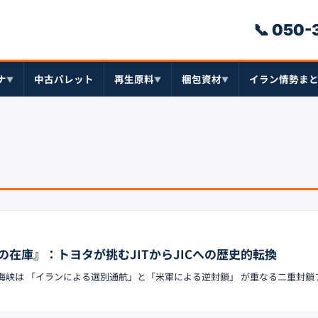
📞 050
ナ
中古パレット
再生原料
梱包資材
イラン情勢ま
▼
▼
▼
在庫』：トヨタが挑むJITからJICへの歴史的転換
ズ海峡は 「イランによる選別通航」と「米軍による逆封鎖」 が重なる二重封鎖