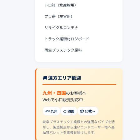
トロ箱（水産物用）
プラ舟（左官用）
リサイクルコンテナ
トラック緩衝材ロジボード
再生プラスチック原料
🚚 遠方エリア歓迎
九州・四国
のお客様へ
Webで小口販売対応中
🐟 九州
🍊 四国
📦 10枚〜
岐阜プラスチック工業様との強固なパイプを活
かし、製造拠点から遠いエンドユーザー様へ高
品質パレットを直接お届けします。