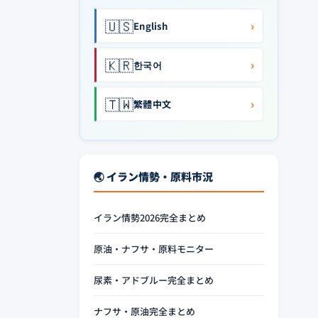
🇺🇸
›
English
🇰🇷
›
한국어
🇹🇼
›
繁體中文
🌏 イラン情勢・原料市況
イラン情勢2026完全まとめ
原油・ナフサ・原料モニター
尿素・アドブルー完全まとめ
ナフサ・原油完全まとめ