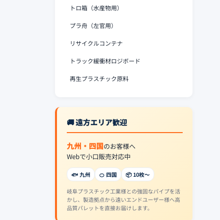
トロ箱（水産物用）
プラ舟（左官用）
リサイクルコンテナ
トラック緩衝材ロジボード
再生プラスチック原料
🚚 遠方エリア歓迎
九州・四国
のお客様へ
Webで小口販売対応中
🐟 九州
🍊 四国
📦 10枚〜
岐阜プラスチック工業様との強固なパイプを活
かし、製造拠点から遠いエンドユーザー様へ高
品質パレットを直接お届けします。