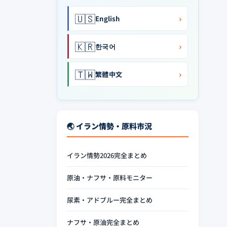
🇺🇸
›
English
🇰🇷
›
한국어
🇹🇼
›
繁體中文
🌏 イラン情勢・原料市況
イラン情勢2026完全まとめ
原油・ナフサ・原料モニター
尿素・アドブルー完全まとめ
ナフサ・原油完全まとめ