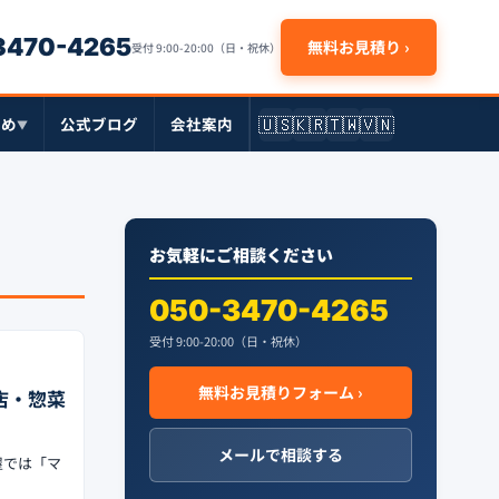
-3470-4265
無料お見積り ›
受付 9:00-20:00（日・祝休）
🇺🇸
🇰🇷
🇹🇼
🇻🇳
とめ
公式ブログ
会社案内
▼
お気軽にご相談ください
050-3470-4265
受付 9:00-20:00（日・祝休）
無料お見積りフォーム ›
店・惣菜
メールで相談する
屋では「マ