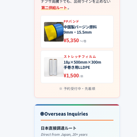
ナフサ高騰下でも、出荷ラインを止めない
第二供給ルート
。
PPバンド
中国製バージン原料
9mm・15.5mm
¥5,350
〜/巻
ストレッチフィルム
18μ×500mm×300m
手巻き用LLDPE
¥1,500
/本
予約受付中・先着順
🌐 Overseas Inquiries
日本直接調達ルート
Direct from Japan, 20+ years