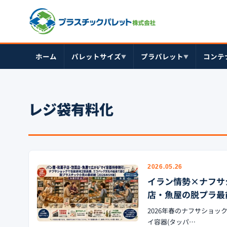
ホーム
パレットサイズ
プラパレット
コンテ
▼
▼
レジ袋有料化
2026.05.26
イラン情勢×ナフサ
店・魚屋の脱プラ最前
2026年春のナフサショ
イ容器(タッパ…