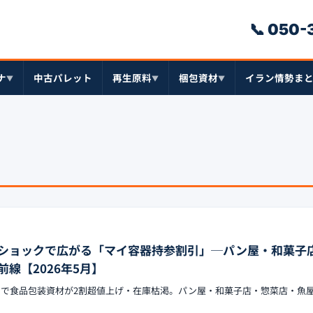
📞 050
ナ
中古パレット
再生原料
梱包資材
イラン情勢ま
▼
▼
▼
ショックで広がる「マイ容器持参割引」─パン屋・和菓子
線【2026年5月】
ックで食品包装資材が2割超値上げ・在庫枯渇。パン屋・和菓子店・惣菜店・魚