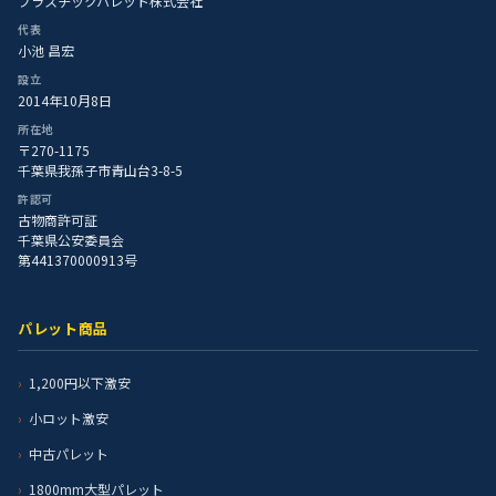
プラスチックパレット株式会社
代表
小池 昌宏
設立
2014年10月8日
所在地
〒270-1175
千葉県我孫子市青山台3-8-5
許認可
古物商許可証
千葉県公安委員会
第441370000913号
パレット商品
1,200円以下激安
小ロット激安
中古パレット
1800mm大型パレット