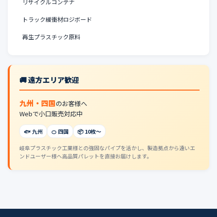
リサイクルコンテナ
トラック緩衝材ロジボード
再生プラスチック原料
🚚 遠方エリア歓迎
九州・四国
のお客様へ
Webで小口販売対応中
🐟 九州
🍊 四国
📦 10枚〜
岐阜プラスチック工業様との強固なパイプを活かし、製造拠点から遠いエ
ンドユーザー様へ高品質パレットを直接お届けします。