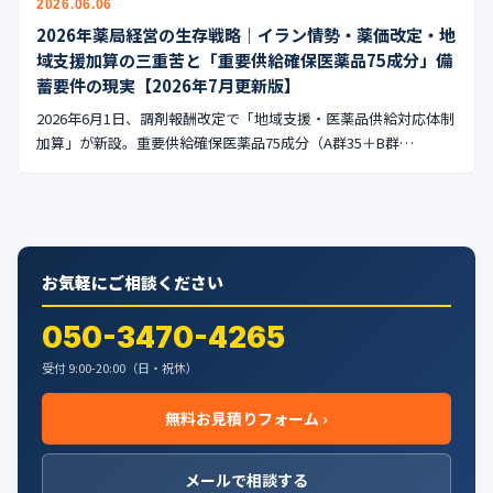
2026.06.06
公式ブログ
2026年薬局経営の生存戦略｜イラン情勢・薬価改定・地
域支援加算の三重苦と「重要供給確保医薬品75成分」備
会社案内
蓄要件の現実【2026年7月更新版】
2026年6月1日、調剤報酬改定で「地域支援・医薬品供給対応体制
🇺🇸
🇰🇷
🇹🇼
🇻🇳
加算」が新設。重要供給確保医薬品75成分（A群35＋B群…
お気軽にご相談ください
050-3470-4265
受付 9:00-20:00（日・祝休）
無料お見積りフォーム ›
メールで相談する