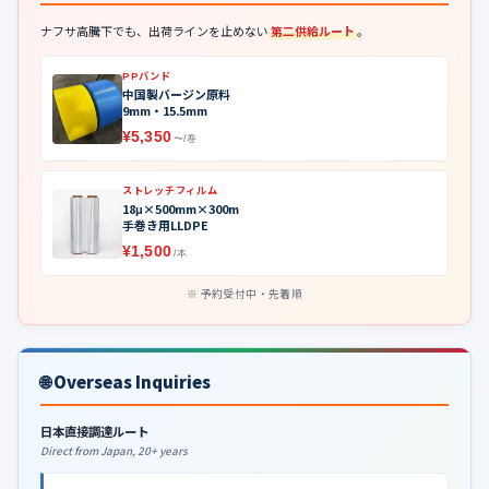
ナフサ高騰下でも、出荷ラインを止めない
第二供給ルート
。
PPバンド
中国製バージン原料
9mm・15.5mm
¥5,350
〜/巻
ストレッチフィルム
18μ×500mm×300m
手巻き用LLDPE
¥1,500
/本
予約受付中・先着順
🌐 Overseas Inquiries
日本直接調達ルート
Direct from Japan, 20+ years