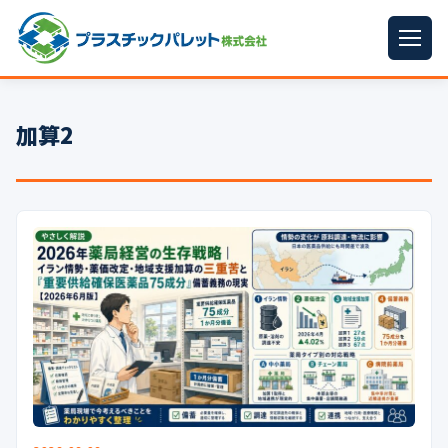
ホーム
加算2
パレットサイズ
▼
プラパレット
▼
コンテナ
▼
中古パレット
再生原料
▼
梱包資材
▼
イラン情勢まとめ
▼