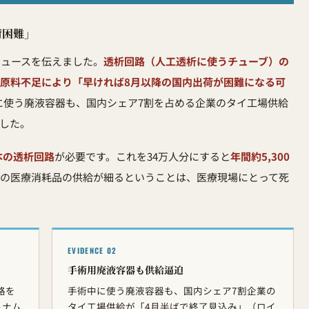
荷困難」
なニュースを伝えました。
透析回路（人工透析に使うチューブ）の
の原料不足により「早ければ8月以降の国内出荷が困難になる可
に使う廃液容器も、国内シェア7割を占める企業のタイ工場供給
した。
本の透析回路
が必要です。これを34万人分にすると
年間約5,300
数の医療消耗品の供給が細るということは、医療現場にとって死
EVIDENCE 02
手術用廃液容器も供給逼迫
路を
手術中に使う廃液容器も、国内シェア7割企業の
トナム
タイ工場供給が「4月半ばで終了見込み」（ロイ