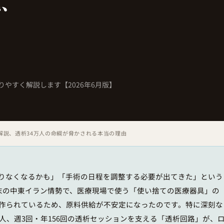
説、
由
やすく解説します【2026年6月版】
解説、透析34万人の命綱が脅かされる本当の理由
足りなくなるかも」「手術の日程を調整する必要が出てきた」という
月末の中東イラン情勢で、医療現場で使う「使い捨ての医療器具」の
作られているため、原料供給が不安定になったのです。特に深刻な
人、週3回・年156回の透析セッションを支える「透析回路」が、