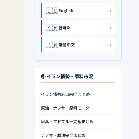
🇺🇸
›
English
🇰🇷
›
한국어
🇹🇼
›
繁體中文
🌏 イラン情勢・原料市況
イラン情勢2026完全まとめ
原油・ナフサ・原料モニター
尿素・アドブルー完全まとめ
ナフサ・原油完全まとめ