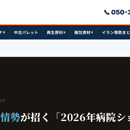
📞 050
ナ
中古パレット
再生原料
梱包資材
イラン情勢ま
▼
▼
▼
ログ
ン情勢
が招く「2026年病院シ