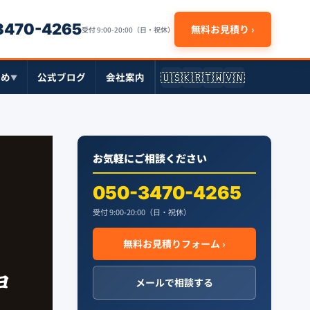
-3470-4265
無料お見積り ›
受付 9:00-20:00（日・祝休）
🇺🇸
🇰🇷
🇹🇼
🇻🇳
とめ
公式ブログ
会社案内
▼
お気軽にご相談ください
050-3470-4265
受付 9:00-20:00（日・祝休）
無料お見積りフォーム ›
ョ
メールで相談する