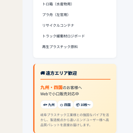
トロ箱（水産物用）
プラ舟（左官用）
リサイクルコンテナ
トラック緩衝材ロジボード
再生プラスチック原料
🚚 遠方エリア歓迎
九州・四国
のお客様へ
Webで小口販売対応中
🐟 九州
🍊 四国
📦 10枚〜
岐阜プラスチック工業様との強固なパイプを活
かし、製造拠点から遠いエンドユーザー様へ高
品質パレットを直接お届けします。