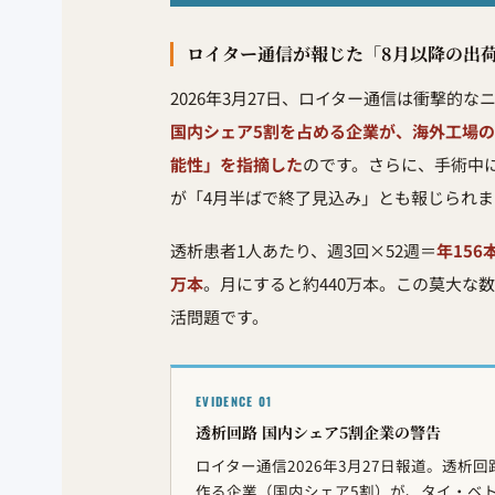
ロイター通信が報じた「8月以降の出
2026年3月27日、ロイター通信は衝撃的
国内シェア5割を占める企業が、海外工場
能性」を指摘した
のです。さらに、手術中
が「4月半ばで終了見込み」とも報じられま
透析患者1人あたり、週3回×52週＝
年156
万本
。月にすると約440万本。この莫大な
活問題です。
EVIDENCE 01
透析回路 国内シェア5割企業の警告
ロイター通信2026年3月27日報道。透析回
作る企業（国内シェア5割）が、タイ・ベ