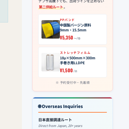
ナフサ高騰下でも、出荷ラインを止めない
第二供給ルート
。
PPバンド
中国製バージン原料
9mm・15.5mm
¥5,350
〜/巻
ストレッチフィルム
18μ×500mm×300m
手巻き用LLDPE
¥1,500
/本
予約受付中・先着順
🌐 Overseas Inquiries
日本直接調達ルート
Direct from Japan, 20+ years