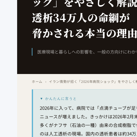
ック」をやさしく解
透析34万人の命綱が
脅かされる本当の理
医療現場と暮らしへの影響を、一般の方向けにわかり
ホーム
›
イラン情勢が招く「2026年病院ショック」をやさしく
▼ かんたんに言うと
2026年に入って、病院では「点滴チューブが
ニュースが増えました。きっかけは2026年2
多くがナフサ（石油の一種）由来の合成樹脂で
のは人工透析の現場。国内の透析患者は約34万