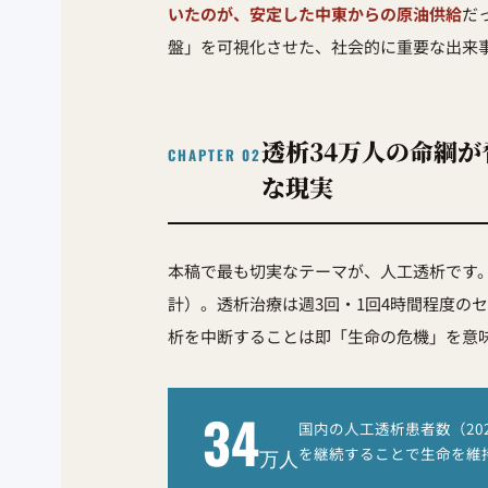
いたのが、安定した中東からの原油供給
だ
盤」を可視化させた、社会的に重要な出来
透析34万人の命綱が
CHAPTER 02
な現実
本稿で最も切実なテーマが、人工透析です
計）。透析治療は週3回・1回4時間程度の
析を中断することは即「生命の危機」を意
34
国内の人工透析患者数（20
を継続することで生命を維
万人