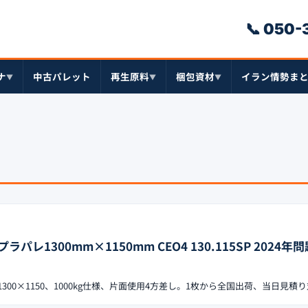
📞 050
ナ
中古パレット
再生原料
梱包資材
イラン情勢ま
▼
▼
▼
レ1300mm×1150mm CEO4 130.115SP 2024年
1300×1150、1000kg仕様、片面使用4方差し。1枚から全国出荷、当日見積