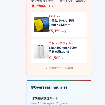
ナフサ高騰下でも、出荷ラインを止めない
第二供給ルート
。
PPバンド
中国製バージン原料
9mm・15.5mm
¥5,350
〜/巻
ストレッチフィルム
18μ×500mm×300m
手巻き用LLDPE
¥1,500
/本
予約受付中・先着順
🌐 Overseas Inquiries
日本直接調達ルート
Direct from Japan, 20+ years