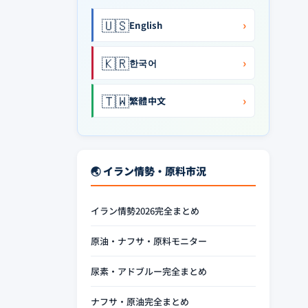
🇺🇸
›
English
🇰🇷
›
한국어
🇹🇼
›
繁體中文
🌏 イラン情勢・原料市況
イラン情勢2026完全まとめ
原油・ナフサ・原料モニター
尿素・アドブルー完全まとめ
ナフサ・原油完全まとめ