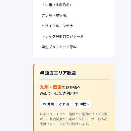
トロ箱（水産物用）
プラ舟（左官用）
リサイクルコンテナ
トラック緩衝材ロジボード
再生プラスチック原料
🚚 遠方エリア歓迎
九州・四国
のお客様へ
Webで小口販売対応中
🐟 九州
🍊 四国
📦 10枚〜
岐阜プラスチック工業様との強固なパイプを活
かし、製造拠点から遠いエンドユーザー様へ高
品質パレットを直接お届けします。