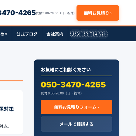
-3470-4265
無料お見積り ›
受付 9:00-20:00（日・祝休）
🇺🇸
🇰🇷
🇹🇼
🇻🇳
とめ
公式ブログ
会社案内
▼
お気軽にご相談ください
050-3470-4265
受付 9:00-20:00（日・祝休）
無料お見積りフォーム ›
問題対策
メールで相談する
り対応。