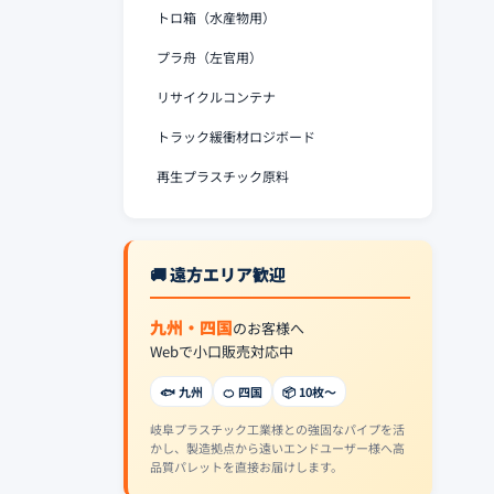
トロ箱（水産物用）
プラ舟（左官用）
リサイクルコンテナ
トラック緩衝材ロジボード
再生プラスチック原料
🚚 遠方エリア歓迎
九州・四国
のお客様へ
Webで小口販売対応中
🐟 九州
🍊 四国
📦 10枚〜
岐阜プラスチック工業様との強固なパイプを活
かし、製造拠点から遠いエンドユーザー様へ高
品質パレットを直接お届けします。