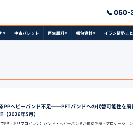
📞 050
ナ
中古パレット
再生原料
梱包資材
イラン情勢ま
▼
▼
▼
るPPヘビーバンド不足──PETバンドへの代替可能性を廃
【2026年5月】
ックでPP（ポリプロピレン）バンド・ヘビーバンドが供給危機・アロケーショ