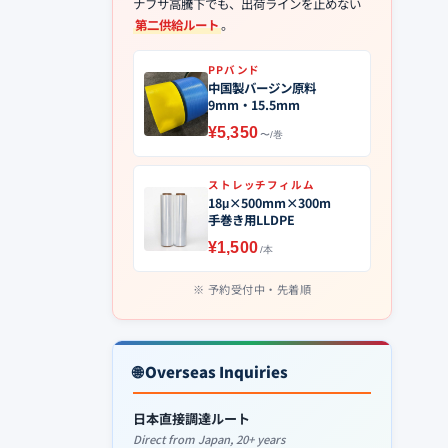
ナフサ高騰下でも、出荷ラインを止めない
第二供給ルート
。
PPバンド
中国製バージン原料
9mm・15.5mm
¥5,350
〜/巻
ストレッチフィルム
18μ×500mm×300m
手巻き用LLDPE
¥1,500
/本
予約受付中・先着順
🌐 Overseas Inquiries
日本直接調達ルート
Direct from Japan, 20+ years