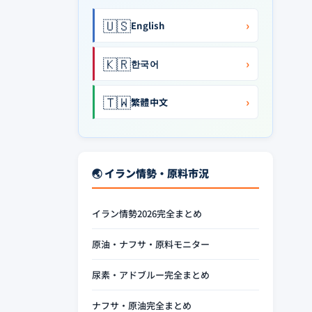
🇺🇸
›
English
🇰🇷
›
한국어
🇹🇼
›
繁體中文
🌏 イラン情勢・原料市況
イラン情勢2026完全まとめ
原油・ナフサ・原料モニター
尿素・アドブルー完全まとめ
ナフサ・原油完全まとめ