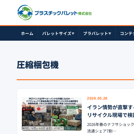
ホーム
パレットサイズ
プラパレット
コンテ
▼
▼
圧縮梱包機
2026.05.26
イラン情勢が直撃す
リサイクル現場で検証
2026年春のナフサショ
流通シェア7割…