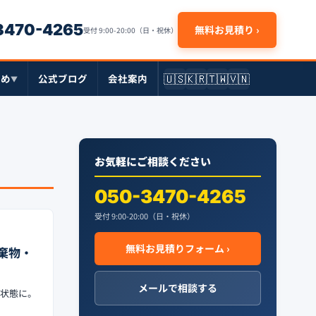
-3470-4265
無料お見積り ›
受付 9:00-20:00（日・祝休）
🇺🇸
🇰🇷
🇹🇼
🇻🇳
とめ
公式ブログ
会社案内
▼
お気軽にご相談ください
050-3470-4265
受付 9:00-20:00（日・祝休）
無料お見積りフォーム ›
棄物・
メールで相談する
ン状態に。