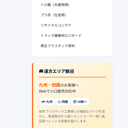
トロ箱（水産物用）
プラ舟（左官用）
リサイクルコンテナ
トラック緩衝材ロジボード
再生プラスチック原料
🚚 遠方エリア歓迎
九州・四国
のお客様へ
Webで小口販売対応中
🐟 九州
🍊 四国
📦 10枚〜
岐阜プラスチック工業様との強固なパイプを活
かし、製造拠点から遠いエンドユーザー様へ高
品質パレットを直接お届けします。