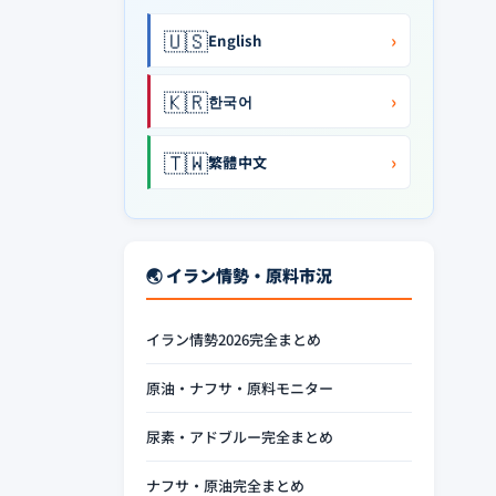
🇺🇸
›
English
🇰🇷
›
한국어
🇹🇼
›
繁體中文
🌏 イラン情勢・原料市況
イラン情勢2026完全まとめ
原油・ナフサ・原料モニター
尿素・アドブルー完全まとめ
ナフサ・原油完全まとめ