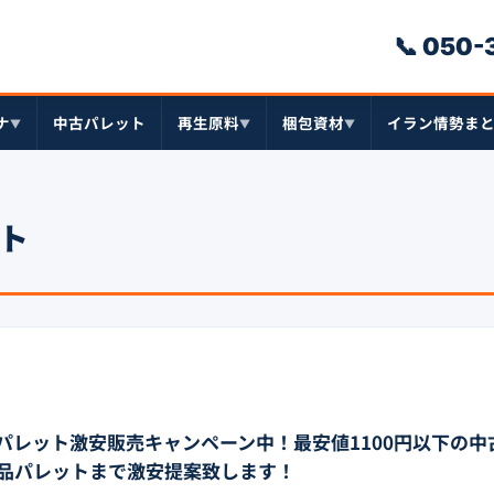
📞 050
ナ
中古パレット
再生原料
梱包資材
イラン情勢ま
▼
▼
▼
ト
パレット激安販売キャンペーン中！最安値1100円以下の中
品パレットまで激安提案致します！