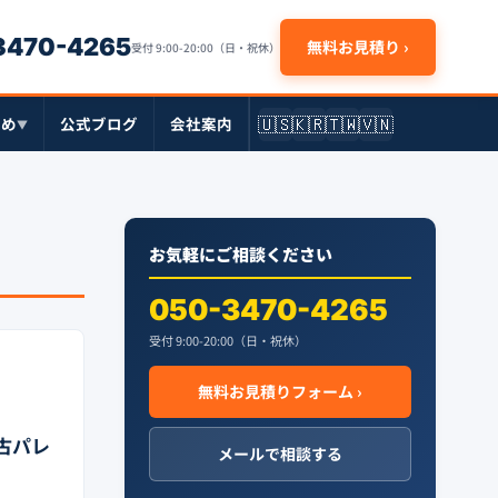
-3470-4265
無料お見積り ›
受付 9:00-20:00（日・祝休）
🇺🇸
🇰🇷
🇹🇼
🇻🇳
とめ
公式ブログ
会社案内
▼
お気軽にご相談ください
050-3470-4265
受付 9:00-20:00（日・祝休）
無料お見積りフォーム ›
古パレ
メールで相談する