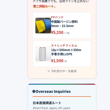
ナフサ高騰下でも、出荷ラインを止めない
第二供給ルート
。
PPバンド
中国製バージン原料
9mm・15.5mm
¥5,350
〜/巻
ストレッチフィルム
18μ×500mm×300m
手巻き用LLDPE
¥1,500
/本
予約受付中・先着順
🌐 Overseas Inquiries
日本直接調達ルート
Direct from Japan, 20+ years