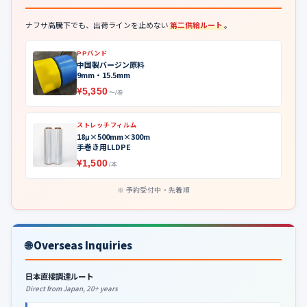
ナフサ高騰下でも、出荷ラインを止めない
第二供給ルート
。
PPバンド
中国製バージン原料
9mm・15.5mm
¥5,350
〜/巻
ストレッチフィルム
18μ×500mm×300m
手巻き用LLDPE
¥1,500
/本
予約受付中・先着順
🌐 Overseas Inquiries
日本直接調達ルート
Direct from Japan, 20+ years