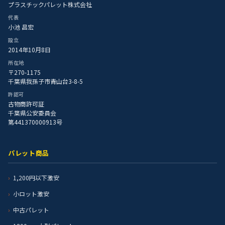
プラスチックパレット株式会社
代表
小池 昌宏
設立
2014年10月8日
所在地
〒270-1175
千葉県我孫子市青山台3-8-5
許認可
古物商許可証
千葉県公安委員会
第441370000913号
パレット商品
1,200円以下激安
小ロット激安
中古パレット