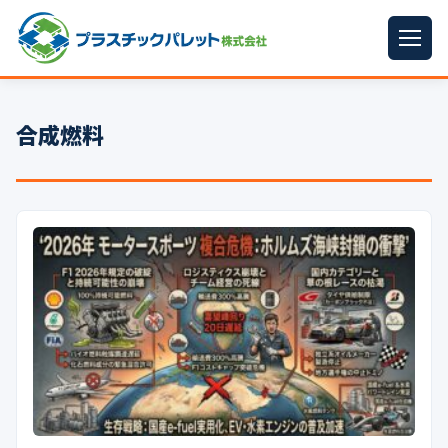
ホーム
合成燃料
パレットサイズ
▼
プラパレット
▼
コンテナ
▼
中古パレット
再生原料
▼
梱包資材
▼
イラン情勢まとめ
▼