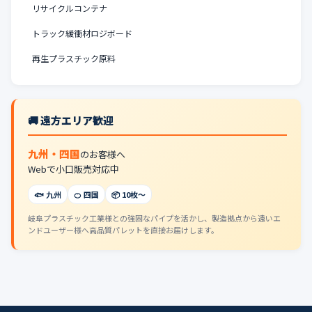
リサイクルコンテナ
トラック緩衝材ロジボード
再生プラスチック原料
🚚 遠方エリア歓迎
九州・四国
のお客様へ
Webで小口販売対応中
🐟 九州
🍊 四国
📦 10枚〜
岐阜プラスチック工業様との強固なパイプを活かし、製造拠点から遠いエ
ンドユーザー様へ高品質パレットを直接お届けします。