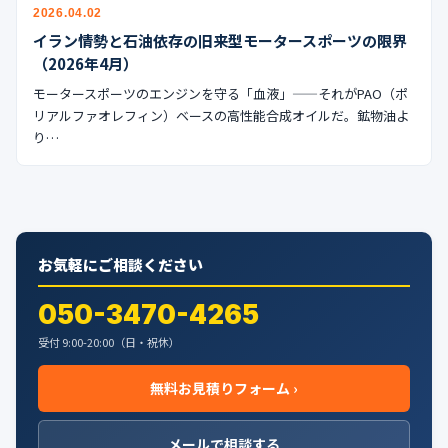
公式ブログ
2026.04.02
イラン情勢と石油依存の旧来型モータースポーツの限界
会社案内
（2026年4月）
モータースポーツのエンジンを守る「血液」——それがPAO（ポ
リアルファオレフィン）ベースの高性能合成オイルだ。鉱物油よ
🇺🇸
🇰🇷
🇹🇼
🇻🇳
り…
お気軽にご相談ください
050-3470-4265
受付 9:00-20:00（日・祝休）
無料お見積りフォーム ›
メールで相談する