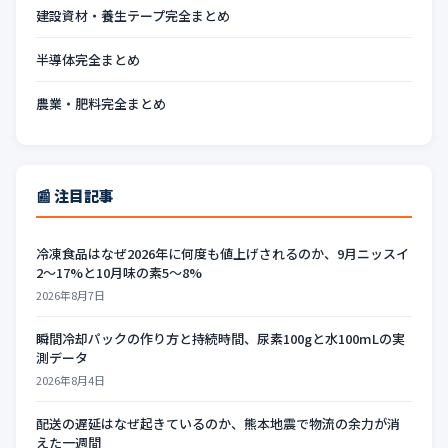
建設資材・養生テープ完全まとめ
半導体完全まとめ
農業・肥料完全まとめ
📰 注目記事
冷凍食品はなぜ2026年に何度も値上げされるのか、9月ニッスイ
2〜17%と10月味の素5〜8%
2026年8月7日
瞬間冷却パックの作り方と持続時間、尿素100gと水100mLの実
測データ
2026年8月4日
配送の遅延はなぜ起きているのか、熊本地震で物流の余力が消
えた一週間