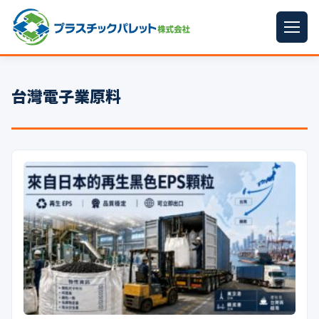
ホーム
台灣電子業原料
パレットサイズ
▼
プラパレット
▼
コンテナ
▼
中古パレット
再生原料
▼
梱包資材
▼
イラン情勢まとめ
▼