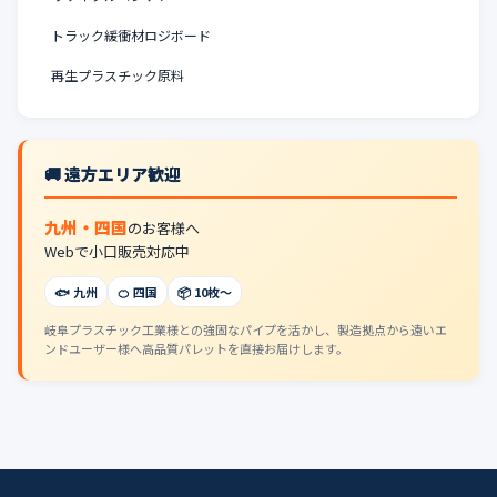
トラック緩衝材ロジボード
再生プラスチック原料
🚚 遠方エリア歓迎
九州・四国
のお客様へ
Webで小口販売対応中
🐟 九州
🍊 四国
📦 10枚〜
岐阜プラスチック工業様との強固なパイプを活かし、製造拠点から遠いエ
ンドユーザー様へ高品質パレットを直接お届けします。