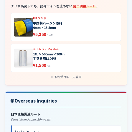
ナフサ高騰下でも、出荷ラインを止めない
第二供給ルート
。
PPバンド
中国製バージン原料
9mm・15.5mm
¥5,350
〜/巻
ストレッチフィルム
18μ×500mm×300m
手巻き用LLDPE
¥1,500
/本
予約受付中・先着順
🌐 Overseas Inquiries
日本直接調達ルート
Direct from Japan, 20+ years