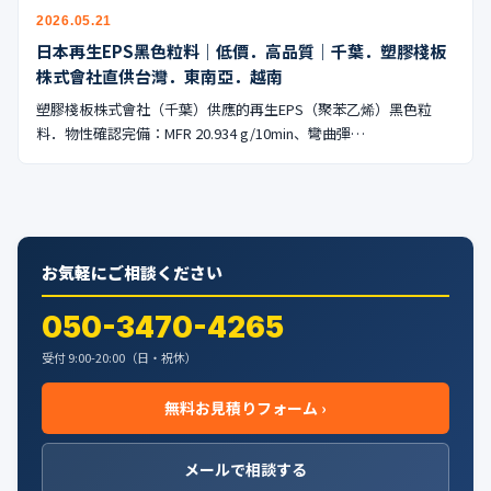
公式ブログ
2026.05.21
日本再生EPS黑色粒料｜低價．高品質｜千葉．塑膠棧板
会社案内
株式會社直供台灣．東南亞．越南
塑膠棧板株式會社（千葉）供應的再生EPS（聚苯乙烯）黑色粒
🇺🇸
🇰🇷
🇹🇼
🇻🇳
料．物性確認完備：MFR 20.934 g/10min、彎曲彈…
お気軽にご相談ください
050-3470-4265
受付 9:00-20:00（日・祝休）
無料お見積りフォーム ›
メールで相談する