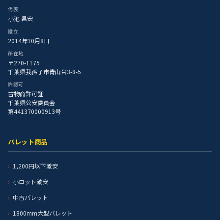
代表
小池 昌宏
設立
2014年10月8日
所在地
〒270-1175
千葉県我孫子市青山台3-8-5
許認可
古物商許可証
千葉県公安委員会
第441370000913号
パレット商品
1,200円以下激安
小ロット激安
中古パレット
1800mm大型パレット