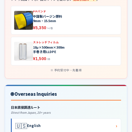
PPバンド
中国製バージン原料
9mm・15.5mm
¥5,350
〜/巻
ストレッチフィルム
18μ×500mm×300m
手巻き用LLDPE
¥1,500
/本
予約受付中・先着順
🌐 Overseas Inquiries
日本直接調達ルート
Direct from Japan, 20+ years
🇺🇸
›
English