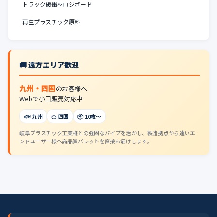
トラック緩衝材ロジボード
再生プラスチック原料
🚚 遠方エリア歓迎
九州・四国
のお客様へ
Webで小口販売対応中
🐟 九州
🍊 四国
📦 10枚〜
岐阜プラスチック工業様との強固なパイプを活かし、製造拠点から遠いエ
ンドユーザー様へ高品質パレットを直接お届けします。