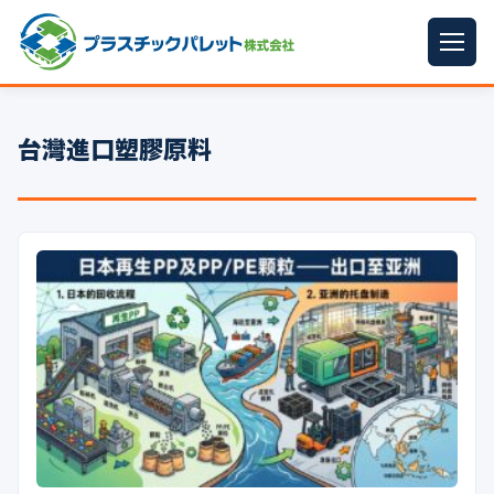
ホーム
台灣進口塑膠原料
パレットサイズ
▼
プラパレット
▼
コンテナ
▼
中古パレット
再生原料
▼
梱包資材
▼
イラン情勢まとめ
▼