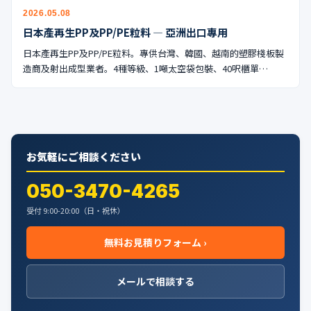
公式ブログ
2026.05.08
日本產再生PP及PP/PE粒料 — 亞洲出口專用
会社案内
日本產再生PP及PP/PE粒料。專供台灣、韓國、越南的塑膠棧板製
造商及射出成型業者。4種等級、1噸太空袋包裝、40呎櫃單…
🇺🇸
🇰🇷
🇹🇼
🇻🇳
お気軽にご相談ください
050-3470-4265
受付 9:00-20:00（日・祝休）
無料お見積りフォーム ›
メールで相談する