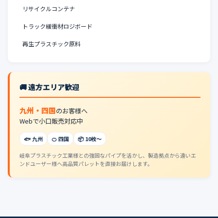
リサイクルコンテナ
トラック緩衝材ロジボード
再生プラスチック原料
🚚 遠方エリア歓迎
九州・四国
のお客様へ
Webで小口販売対応中
🐟 九州
🍊 四国
📦 10枚〜
岐阜プラスチック工業様との強固なパイプを活かし、製造拠点から遠いエ
ンドユーザー様へ高品質パレットを直接お届けします。