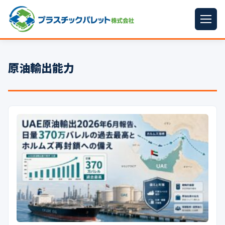
ホーム
原油輸出能力
パレットサイズ
▼
プラパレット
▼
コンテナ
▼
中古パレット
再生原料
▼
梱包資材
▼
イラン情勢まとめ
▼