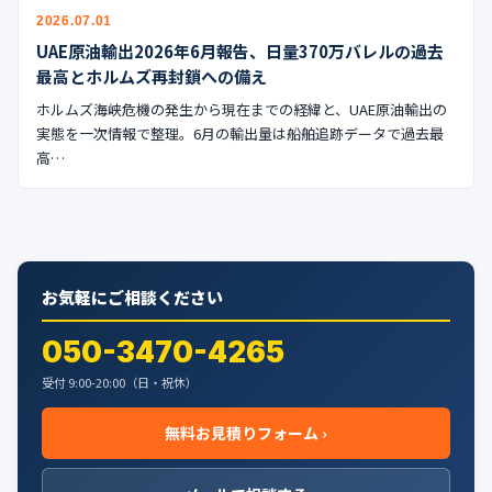
公式ブログ
2026.07.01
UAE原油輸出2026年6月報告、日量370万バレルの過去
会社案内
最高とホルムズ再封鎖への備え
ホルムズ海峡危機の発生から現在までの経緯と、UAE原油輸出の
🇺🇸
🇰🇷
🇹🇼
🇻🇳
実態を一次情報で整理。6月の輸出量は船舶追跡データで過去最
高…
お気軽にご相談ください
050-3470-4265
受付 9:00-20:00（日・祝休）
無料お見積りフォーム ›