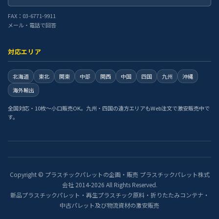
FAX：03-6771-9911
メール・電話で回答
対応エリア
北海道
東北
関東
中部
関西
中国
四国
九州
沖縄
海外輸出
全国対応・10枚〜小口販売OK。九州・四国の遠方エリアもWeb注文で激安販売中で
す。
Copyright © プラスチックパレットの企画・販売 プラスチックパレット株式
会社 2014-2026 All Rights Reserved.
新品プラスチックパレット・再生プラスチック原料・折りたたみコンテナ・
中古パレット及び物流資材の激安販売