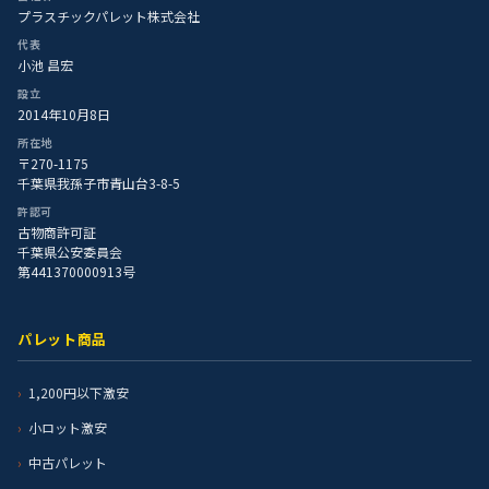
プラスチックパレット株式会社
代表
小池 昌宏
設立
2014年10月8日
所在地
〒270-1175
千葉県我孫子市青山台3-8-5
許認可
古物商許可証
千葉県公安委員会
第441370000913号
パレット商品
1,200円以下激安
小ロット激安
中古パレット