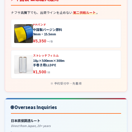
ナフサ高騰下でも、出荷ラインを止めない
第二供給ルート
。
PPバンド
中国製バージン原料
9mm・15.5mm
¥5,350
〜/巻
ストレッチフィルム
18μ×500mm×300m
手巻き用LLDPE
¥1,500
/本
予約受付中・先着順
🌐 Overseas Inquiries
日本直接調達ルート
Direct from Japan, 20+ years