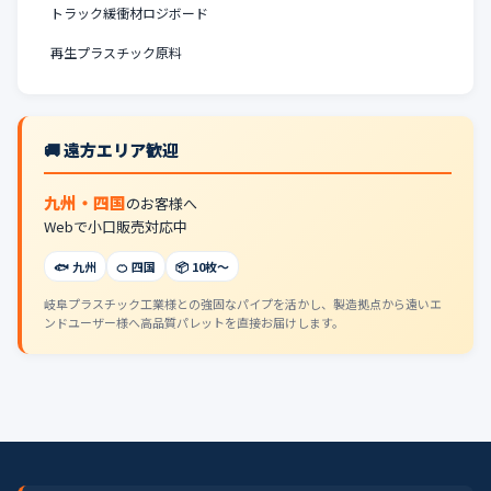
トラック緩衝材ロジボード
再生プラスチック原料
🚚 遠方エリア歓迎
九州・四国
のお客様へ
Webで小口販売対応中
🐟 九州
🍊 四国
📦 10枚〜
岐阜プラスチック工業様との強固なパイプを活かし、製造拠点から遠いエ
ンドユーザー様へ高品質パレットを直接お届けします。