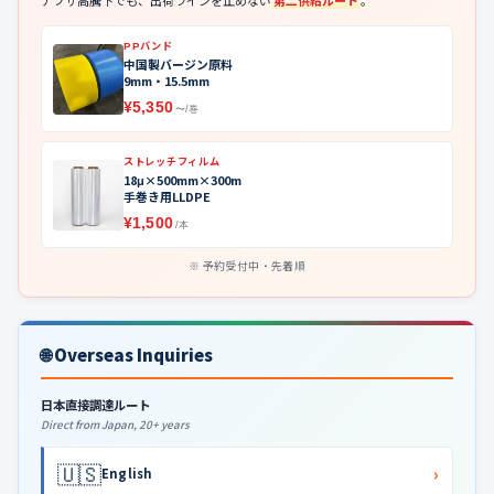
ナフサ高騰下でも、出荷ラインを止めない
第二供給ルート
。
PPバンド
中国製バージン原料
9mm・15.5mm
¥5,350
〜/巻
ストレッチフィルム
18μ×500mm×300m
手巻き用LLDPE
¥1,500
/本
予約受付中・先着順
🌐 Overseas Inquiries
日本直接調達ルート
Direct from Japan, 20+ years
🇺🇸
›
English