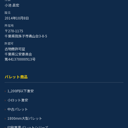
小池 昌宏
設立
2014年10月8日
所在地
〒270-1175
千葉県我孫子市青山台3-8-5
許認可
古物商許可証
千葉県公安委員会
第441370000913号
パレット商品
1,200円以下激安
小ロット激安
中古パレット
1800mm大型パレット
印刷業界パレットシリーズ