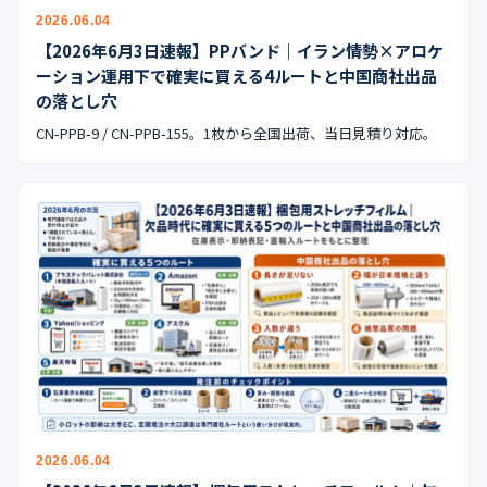
公式ブログ
2026.06.04
【2026年6月3日速報】PPバンド｜イラン情勢×アロケ
会社案内
ーション運用下で確実に買える4ルートと中国商社出品
の落とし穴
🇺🇸
🇰🇷
🇹🇼
🇻🇳
CN-PPB-9 / CN-PPB-155。1枚から全国出荷、当日見積り対応。
2026.06.04