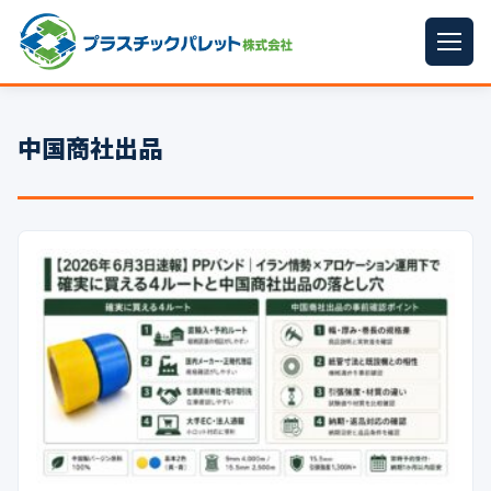
ホーム
中国商社出品
パレットサイズ
▼
プラパレット
▼
コンテナ
▼
中古パレット
再生原料
▼
梱包資材
▼
イラン情勢まとめ
▼